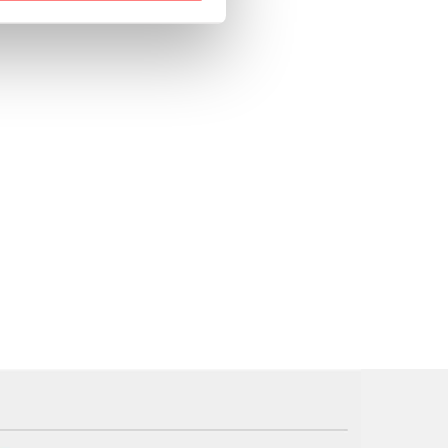
 para lhe proporcionar
site.
e e de análise, com parceiros
apenas com o seu
estar.
 na sua experiência de