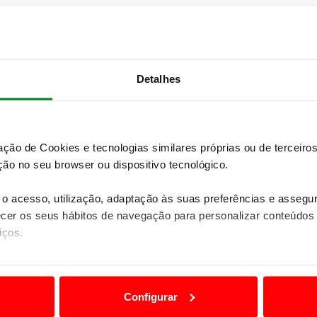
STAGE FLASH 21 | OGIER AUMENTA A
DIFERENÇA PARA NEUVILLE
10 maio 2026
Detalhes
Robert Virves conquista vitória em Fafe 1
zação de Cookies e tecnologias similares próprias ou de tercei
ão no seu browser ou dispositivo tecnológico.
o acesso, utilização, adaptação às suas preferências e asseg
er os seus hábitos de navegação para personalizar conteúdos
iços.
ão destas tecnologias dependem do seu consentimento, definind
e limitando o acesso a informações durante a navegação no Web
Configurar