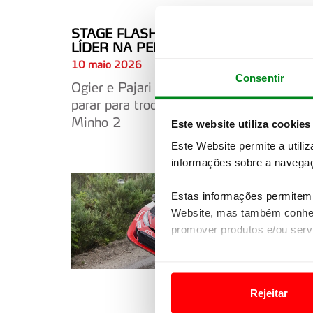
STAGE FLASH 22 | NEUVILLE PASSA A
LÍDER NA PENÚLTIMA ETAPA
10 maio 2026
Consentir
Ogier e Pajari têm furo e são forçados a
parar para trocar pneus em Vieira do
Minho 2
Este website utiliza cookies
Este Website permite a utili
informações sobre a navegaç
Estas informações permitem 
Website, mas também conhec
promover produtos e/ou serv
Em alguns casos, a utilizaç
tempo as suas preferências 
Rejeitar