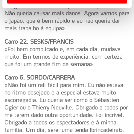
Chegámos a metade e o pneu começou a vibrar.
Usamos cookies para melhorar a sua experiência digital,
Não queria causar mais danos. Agora vamos para
personalizar conteúdos e anúncios, para lhe proporcionar
funcionalidades de redes sociais, bem como para
o Japão, que é bem rápido e eu não queria dar
analisar dados de navegação no nosso website.
mais trabalho à equipa».
Carro 22. SESKS/FRANCIS
Adicionalmente partilhamos informação, relativa à sua
«Foi bem complicado e, em cada dia, mudava
utilização do nosso site de publicidade e de análise, com
parceiros e organizações na UE e em países terceiros.
muito. Em termos de experiência, com certeza
que foi um grande fim de semana».
O ACP garantirá que as transferências internacionais de
Carro 6. SORDO/CARRERA
dados pessoais serão realizadas apenas com o seu
«Não foi um rali fácil para mim. Eu não estava
consentimento e quando tal se afigure estritamente
necessário no contexto dos serviços a prestar.
no ritmo desejado e a especial estava muito
escorregadia. Eu queria ser como o Sébastien
Realçamos que o bloqueio de certo tipo de Cookies e
Ogier ou o Thierry Neuville. Obrigado a todos por
tecnologias similares pode ter impacto na sua
me terem dado outra oportunidade. Foi incrível.
experiência de navegação no Website e nos serviços
Obrigado a todos os espectadores e à minha
disponibilizados.
família. Um dia, serei uma lenda (brincadeira)».