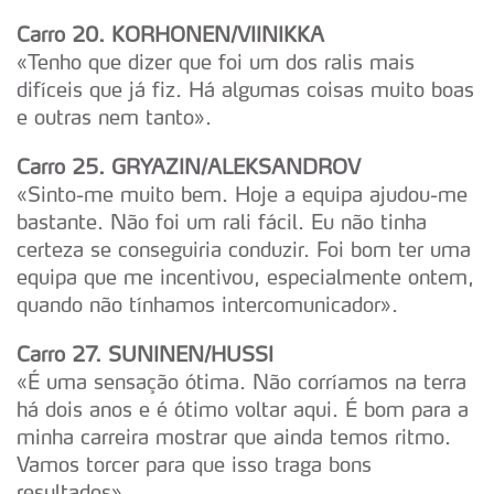
Consulte a política de cookies do site.
Carro 20. KORHONEN/VIINIKKA
«Tenho que dizer que foi um dos ralis mais
difíceis que já fiz. Há algumas coisas muito boas
e outras nem tanto».
Carro 25. GRYAZIN/ALEKSANDROV
«Sinto-me muito bem. Hoje a equipa ajudou-me
bastante. Não foi um rali fácil. Eu não tinha
certeza se conseguiria conduzir. Foi bom ter uma
equipa que me incentivou, especialmente ontem,
quando não tínhamos intercomunicador».
Carro 27. SUNINEN/HUSSI
«É uma sensação ótima. Não corríamos na terra
há dois anos e é ótimo voltar aqui. É bom para a
minha carreira mostrar que ainda temos ritmo.
Vamos torcer para que isso traga bons
resultados».