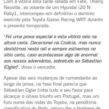
Com a vitória esta tarde selada em Fafe, Thierry
Neuville, ao volante de um Hyundai i20 N
Rally1, interrompeu em definitivo o domínio
exercido pela Toyota Gazoo Racing WRT durante
a presente temporada.
"
Foi uma prova especial e esta vitória veio na
altura certa. Dececionei na Croácia, mas nunca
desistimos neste rali e sempre estivemos no
sítio certo, caso acontecesse algo de anormal
aos nossos adversários, sobretudo ao Sébastien
(Ogier)
", disse o vencedor.
Apesar das seis mudanças de comandante ao
longo da prova, na fase final parecia que
Sébastien Ogier tinha tudo a seu favor para
alcançar o oitavo triunfo em Portugal, mas um
furo numa das rodas do Toyota, na penúltima
classificativa do Rally, retirou-lhe a hipótese de