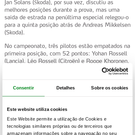
Jan Solans (Škoda), por sua vez, discutiu as
melhores posições durante a prova, mas uma
saída de estrada na penúltima especial relegou-o
para a quinta posição atrás de Andreas Mikkelsen
(Skoda).
No campeonato, três pilotos estão empatados na
primeira posição, com 52 pontos: Yohan Rossell
(Lancia), Léo Rossell (Citroën) e Roope Khoronen.
O italiano Matteo Fontana (Ford Fiesta) venceu
entre os WRC3 e o turco Ali Turkhan (Ford Fiesta)
entre os Juniores
Consentir
Detalhes
Sobre os cookies
Este website utiliza cookies
Este Website permite a utilização de Cookies e
tecnologias similares próprias ou de terceiros que
armazenam informações sobre a navegação no seu