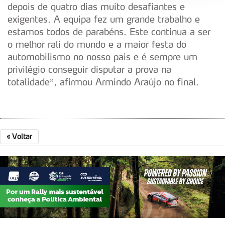
depois de quatro dias muito desafiantes e
Adicionalmente partilhamos informação, relativa à sua
exigentes. A equipa fez um grande trabalho e
utilização do nosso site de publicidade e de análise, com
estamos todos de parabéns. Este continua a ser
parceiros e organizações na UE e em países terceiros.
o melhor rali do mundo e a maior festa do
automobilismo no nosso pais e é sempre um
O ACP garantirá que as transferências internacionais de
privilégio conseguir disputar a prova na
dados pessoais serão realizadas apenas com o seu
totalidade”, afirmou Armindo Araújo no final.
consentimento e quando tal se afigure estritamente
necessário no contexto dos serviços a prestar.
Realçamos que o bloqueio de certo tipo de Cookies e
tecnologias similares pode ter impacto na sua
«
Voltar
experiência de navegação no Website e nos serviços
disponibilizados.
Consulte a política de cookies do site.