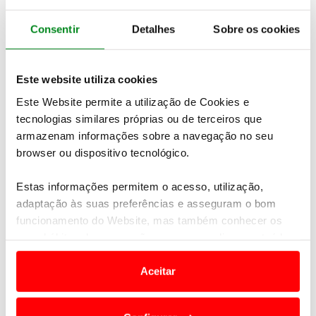
Pedido de transporte de carros de Rally
Consentir
Detalhes
Sobre os cookies
Pedido de transporte de viaturas de competição no
contexto logístico do Rally.
Descarregar PDF →
Este website utiliza cookies
Este Website permite a utilização de Cookies e
tecnologias similares próprias ou de terceiros que
PDF · FORMULÁRIO 9
armazenam informações sobre a navegação no seu
Registo no Shakedown
browser ou dispositivo tecnológico.
Formulário de inscrição e registo para participação no
Estas informações permitem o acesso, utilização,
Shakedown.
adaptação às suas preferências e asseguram o bom
Descarregar PDF →
funcionamento do Website, mas também conhecer os
seus hábitos de navegação para personalizar conteúdos
e anúncios de modo a promover produtos e/ou serviços.
EXCEL · FORMULÁRIO 10
Aceitar
Encomenda de Pneus RC2
Em alguns casos, a utilização destas tecnologias
dependem do seu consentimento, definindo nesses
Ficheiro de encomenda de pneus destinado a viaturas da