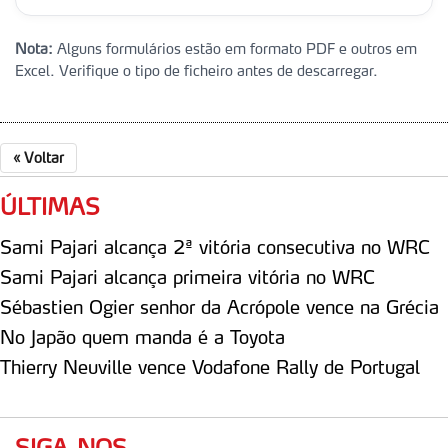
tecnologias similares pode ter impacto na sua
experiência de navegação no Website e nos serviços
Nota:
Alguns formulários estão em formato PDF e outros em
disponibilizados.
Excel. Verifique o tipo de ficheiro antes de descarregar.
Consulte a política de cookies do site.
«
Voltar
ÚLTIMAS
Sami Pajari alcança 2ª vitória consecutiva no WRC
Sami Pajari alcança primeira vitória no WRC
Sébastien Ogier senhor da Acrópole vence na Grécia
No Japão quem manda é a Toyota
Thierry Neuville vence Vodafone Rally de Portugal
SIGA-NOS