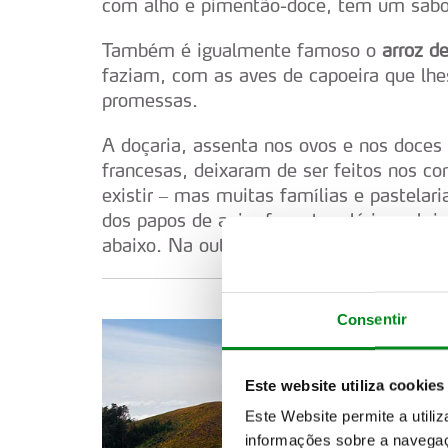
com alho e pimentão-doce, tem um sabor 
Também é igualmente famoso o
arroz d
faziam, com as aves de capoeira que l
promessas.
A doçaria, assenta nos ovos e nos doces
francesas, deixaram de ser feitos nos co
existir – mas muitas famílias e pastelar
dos papos de anjo, foguetes, lérias e bri
abaixo. Na outra, os pingos de tocha.
Consentir
Este website utiliza cookies
Este Website permite a utili
informações sobre a navegaç