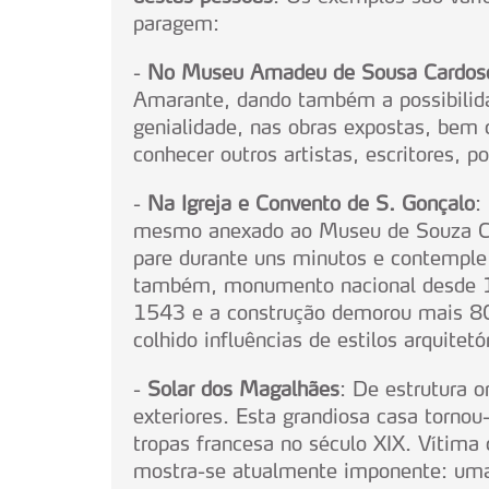
navegação no Website e nos 
paragem:
Consulte a política de cookie
-
No Museu Amadeu de Sousa Cardos
Amarante, dando também a possibilida
genialidade, nas obras expostas, bem 
conhecer outros artistas, escritores, 
-
Na Igreja e Convento de S. Gonçalo
:
mesmo anexado ao Museu de Souza Ca
pare durante uns minutos e contemple 
também, monumento nacional desde 19
1543 e a construção demorou mais 80 
colhido influências de estilos arquitetó
-
Solar dos Magalhães
: De estrutura 
exteriores. Esta grandiosa casa tornou
tropas francesa no século XIX. Vítima 
mostra-se atualmente imponente: uma 