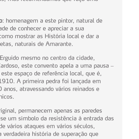
serviços disponibilizados.
s do site.
o
: homenagem a este pintor, natural de
de de conhecer e apreciar a sua
como mostrar as História local e dar a
poetas, naturais de Amarante.
 Erguido mesmo no centro da cidade,
rdoso, este convento apela a uma pausa –
este espaço de referência local, que é,
10. A primeira pedra foi lançada em
anos, atravessando vários reinados e
nicos.
original, permanecem apenas as paredes
-se um símbolo da resistência à entrada das
de vários ataques em vários séculos,
verdadeira história de superação que