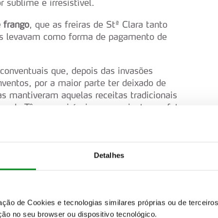
sublime e irresistível.
e frango
, que as freiras de Stª Clara tanto
hes levavam como forma de pagamento de
 conventuais que, depois das invasões
nventos, por a maior parte ter deixado de
ias mantiveram aquelas receitas tradicionais
sas do Tâmega, visíveis, em conjunto, na foto
Detalhes
zação de Cookies e tecnologias similares próprias ou de tercei
ão no seu browser ou dispositivo tecnológico.