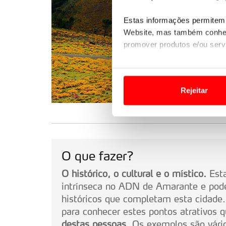
Estas informações permitem 
Website, mas também conhec
promover produtos e/ou serv
Em alguns casos, a utilizaç
tempo as suas preferências 
Rejeitar
Usamos cookies para melhorar
funcionalidades de redes so
Adicionalmente partilhamos i
O que fazer?
e organizações na UE e em p
O histórico, o cultural e o místico.
Esta
O ACP garantirá que as tran
intrínseca no ADN de Amarante e pod
consentimento e quando tal s
históricos que completam esta cidade.
para conhecer estes pontos atrativos 
Realçamos que o bloqueio de 
destas pessoas
. Os exemplos são vár