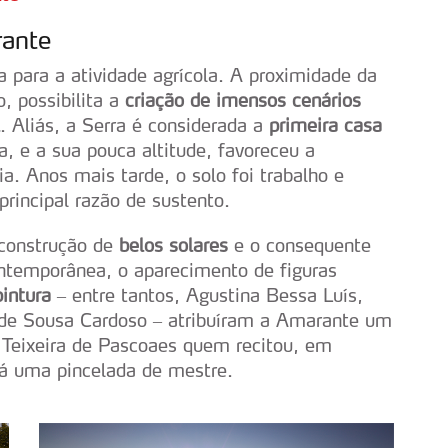
rante
a para a atividade agrícola. A proximidade da
, possibilita a
criação de imensos cenários
. Aliás, a Serra é considerada a
primeira casa
a, e a sua pouca altitude, favoreceu a
a. Anos mais tarde, o solo foi trabalho e
principal razão de sustento.
 construção de
belos solares
e o consequente
ontemporânea, o aparecimento de figuras
intura
– entre tantos, Agustina Bessa Luís,
 de Sousa Cardoso – atribuíram a Amarante um
i Teixeira de Pascoaes quem recitou, em
 dá uma pincelada de mestre.