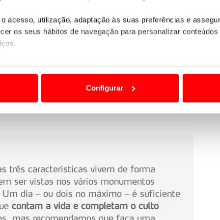
o acesso, utilização, adaptação às suas preferências e asseg
er os seus hábitos de navegação para personalizar conteúdos
iços.
ão destas tecnologias dependem do seu consentimento, definind
e limitando o acesso a informações durante a navegação no Web
Configurar
 a sua experiência digital, personalizar conteúdos e anúncios,
ciais, bem como para analisar dados de navegação no nosso web
nformação, relativa à sua utilização do nosso site de publicidad
aíses terceiros.
s três características vivem de forma
sferências internacionais de dados pessoais serão realizadas 
em ser vistas nos vários monumentos
e afigure estritamente necessário no contexto dos serviços a pr
 Um dia – ou dois no máximo – é suficiente
que
contam a vida e completam o culto
certo tipo de Cookies e tecnologias similares pode ter impacto
ios, mas recomendamos que faça uma