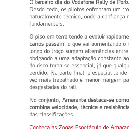
O
terceiro dia do Vodafone Rally de Por
Desde cedo, os pilotos enfrentam um troç
naturalmente técnico, onde a confiança 
fundamentais.
O piso em terra tende a evoluir rapidame
carros passam
, o que vai aumentando o n
longo do troço surgem alternâncias entre
obrigando a uma adaptação constante ao 
do risco torna-se essencial, já que qual
perdido. Na parte final, a especial tend
vez mais trabalhado e menor margem pa
desgastadas do rali.
No conjunto,
Amarante destaca-se como 
combina velocidade, técnica e resistênci
das classificações.
Conheça as Zonas Espetáculo de Amara