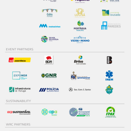
26
2
Arthur PELAMOURGUES
27
2
Teemu SUNINEN
28
2
Matteo FONTANA
29
1
Eric CAMILLI
30
1
Emil LINDHOLM
31
0
Jourdan SERDERIDIS
32
0
Grégoire MUNSTER
33
0
Lorenzo BERTELLI