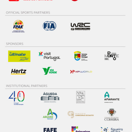
18
8
Gus GREENSMITH
Consulte a política de cookies do site.
19
7
Alejandro CACHÓN
20
6
Fabrizio ZALDIVAR
21
6
Roberto DAPRÀ
22
5
Roope KORHONEN
23
5
Andreas MIKKELSEN
24
4
Jari-Matti LATVALA
25
2
Diego DOMÍNGUEZ