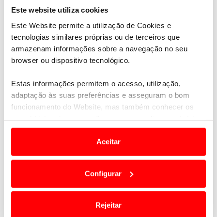
Este website utiliza cookies
2
171
Sami PAJARI
Este Website permite a utilização de Cookies e
tecnologias similares próprias ou de terceiros que
3
160
Takamoto KATSUTA
armazenam informações sobre a navegação no seu
browser ou dispositivo tecnológico.
4
156
Oliver SOLBERG
Estas informações permitem o acesso, utilização,
adaptação às suas preferências e asseguram o bom
5
139
Sébastien OGIER
funcionamento do Website, mas também conhecer os
seus hábitos de navegação para personalizar conteúdos
6
129
Adrien FOURMAUX
e anúncios de modo a promover produtos e/ou serviços.
Aceitar
7
125
Thierry NEUVILLE
Em alguns casos, a utilização destas tecnologias
dependem do seu consentimento, definindo nesses
Configurar
8
25
termos e a todo o tempo as suas preferências e limitando
Esapekka LAPPI
o acesso a informações durante a navegação no
ÚLTIMAS
Website.
9
21
Hayden PADDON
Rejeitar