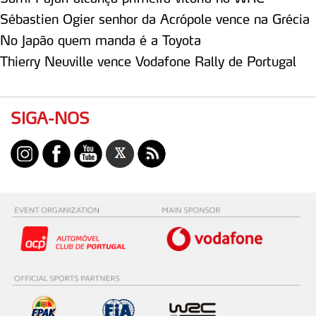
18
8
Gus GREENSMITH
Sébastien Ogier senhor da Acrópole vence na Grécia
No Japão quem manda é a Toyota
19
7
Alejandro CACHÓN
Thierry Neuville vence Vodafone Rally de Portugal
20
6
Fabrizio ZALDIVAR
SIGA-NOS
21
6
Roberto DAPRÀ
22
5
Roope KORHONEN
23
5
Andreas MIKKELSEN
24
4
Jari-Matti LATVALA
25
2
Diego DOMÍNGUEZ
26
2
Arthur PELAMOURGUES