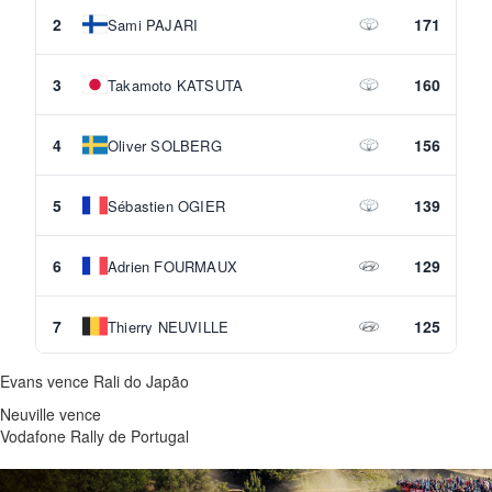
2
171
Sami PAJARI
3
160
Takamoto KATSUTA
4
156
Oliver SOLBERG
5
139
Sébastien OGIER
6
129
Adrien FOURMAUX
7
125
Thierry NEUVILLE
Evans vence Rali do Japão
8
25
Esapekka LAPPI
Neuville vence
Vodafone Rally de Portugal
9
21
Hayden PADDON