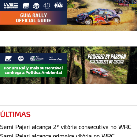
10
21
Joshua MCERLEAN
11
20
Yohan ROSSEL
12
18
Léo ROSSEL
13
16
Jon ARMSTRONG
14
15
Robert VIRVES
15
12
Martinš SESKS
16
10
Nikolay GRYAZIN
ÚLTIMAS
17
10
Daniel SORDO
Sami Pajari alcança 2ª vitória consecutiva no WRC
Sami Pajari alcança primeira vitória no WRC