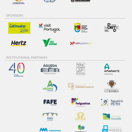
27
2
Teemu SUNINEN
28
2
Matteo FONTANA
29
1
Eric CAMILLI
30
1
Emil LINDHOLM
31
0
Jourdan SERDERIDIS
32
0
Grégoire MUNSTER
33
0
Lorenzo BERTELLI
34
0
Romet JÜRGENSON