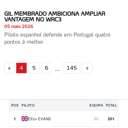
consentimento e quando tal se afigure estritamente
necessário no contexto dos serviços a prestar.
GIL MEMBRADO AMBICIONA AMPLIAR
VANTAGEM NO WRC3
Realçamos que o bloqueio de certo tipo de Cookies e
05 maio 2026
tecnologias similares pode ter impacto na sua
Piloto espanhol defende em Portugal quatro
experiência de navegação no Website e nos serviços
pontos à melhor
disponibilizados.
Consulte a política de cookies do site.
«
4
5
6
145
»
...
POS
PILOTO
EQUIPA
TOTAL
1
201
Elfyn EVANS