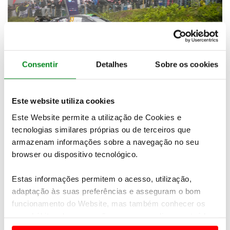
Consentir
Detalhes
Sobre os cookies
CONDIÇÕES METEOROLÓGICAS PODERÃO
SER UM FATOR EM PORTUGAL
Este website utiliza cookies
06 maio 2026
Este Website permite a utilização de Cookies e
Prevê-se tempo instável durante o Vodafone
tecnologias similares próprias ou de terceiros que
Rally de Portugal
armazenam informações sobre a navegação no seu
browser ou dispositivo tecnológico.
Estas informações permitem o acesso, utilização,
adaptação às suas preferências e asseguram o bom
funcionamento do Website, mas também conhecer os
seus hábitos de navegação para personalizar conteúdos
e anúncios de modo a promover produtos e/ou serviços.