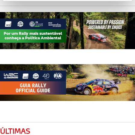
personalizar conteúdos e anúncios, para lhe proporcionar
funcionalidades de redes sociais, bem como para
analisar dados de navegação no nosso website.
Adicionalmente partilhamos informação, relativa à sua
utilização do nosso site de publicidade e de análise, com
parceiros e organizações na UE e em países terceiros.
O ACP garantirá que as transferências internacionais de
dados pessoais serão realizadas apenas com o seu
consentimento e quando tal se afigure estritamente
necessário no contexto dos serviços a prestar.
Realçamos que o bloqueio de certo tipo de Cookies e
tecnologias similares pode ter impacto na sua
experiência de navegação no Website e nos serviços
disponibilizados.
ÚLTIMAS