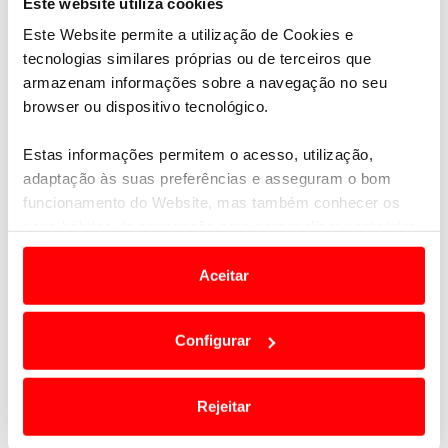
Este website utiliza cookies
Este Website permite a utilização de Cookies e
tecnologias similares próprias ou de terceiros que
armazenam informações sobre a navegação no seu
browser ou dispositivo tecnológico.
Estas informações permitem o acesso, utilização,
adaptação às suas preferências e asseguram o bom
funcionamento do Website, mas também conhecer os
RALLY PROMETE ANIMAR PÚBLICO E
PILOTOS
seus hábitos de navegação para personalizar conteúdos
e anúncios de modo a promover produtos e/ou serviços.
Aceitar
Em alguns casos, a utilização destas tecnologias
dependem do seu consentimento, definindo nesses
«
135
136
137
138
139
Configurar
termos e a todo o tempo as suas preferências e limitando
»
o acesso a informações durante a navegação no
Website.
Rejeitar
Usamos cookies para melhorar a sua experiência digital,