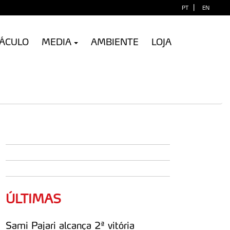
|
PT
EN
TÁCULO
MEDIA
AMBIENTE
LOJA
ÚLTIMAS
Sami Pajari alcança 2ª vitória