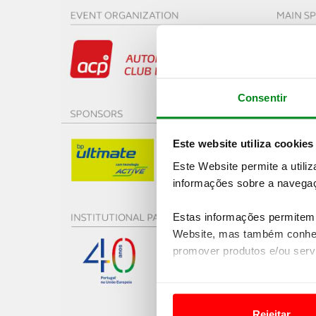
Consentir
Este website utiliza cookies
Este Website permite a utili
informações sobre a navegaç
Estas informações permitem 
Website, mas também conhec
promover produtos e/ou serv
Em alguns casos, a utilizaç
tempo as suas preferências 
Rejeitar