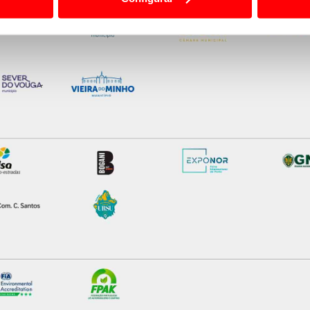
 a sua experiência digital, personalizar conteúdos e anúncios,
ciais, bem como para analisar dados de navegação no nosso web
nformação, relativa à sua utilização do nosso site de publicidad
aíses terceiros.
sferências internacionais de dados pessoais serão realizadas 
e afigure estritamente necessário no contexto dos serviços a pr
certo tipo de Cookies e tecnologias similares pode ter impacto
serviços disponibilizados.
s do site.