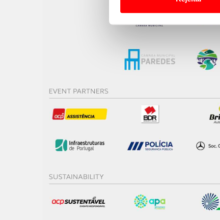
Usamos cookies para melhorar
funcionalidades de redes so
Adicionalmente partilhamos i
e organizações na UE e em p
O ACP garantirá que as tran
consentimento e quando tal s
Realçamos que o bloqueio de 
navegação no Website e nos 
Consulte a política de cookie