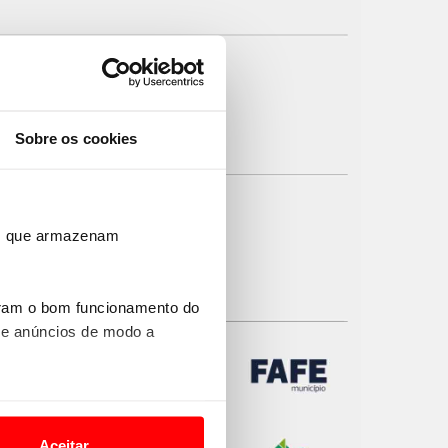
Sobre os cookies
ros que armazenam
uram o bom funcionamento do
 e anúncios de modo a
o nesses termos e a todo o
site.
Aceitar