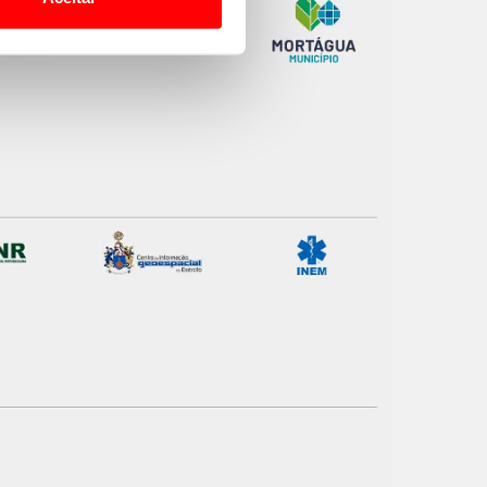
 para lhe proporcionar
site.
e e de análise, com parceiros
apenas com o seu
estar.
 na sua experiência de