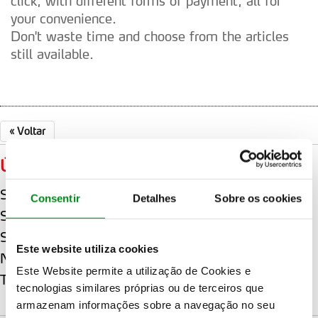
click, with different forms of payment, all for
your convenience.
Don't waste time and choose from the articles
still available.
«
Voltar
ÚLTIMAS
Sami Pajari alcança 2ª vitória consecutiva no WRC
Consentir
Detalhes
Sobre os cookies
Sami Pajari alcança primeira vitória no WRC
Sébastien Ogier senhor da Acrópole vence na Grécia
Este website utiliza cookies
No Japão quem manda é a Toyota
Este Website permite a utilização de Cookies e
Thierry Neuville vence Vodafone Rally de Portugal
tecnologias similares próprias ou de terceiros que
armazenam informações sobre a navegação no seu