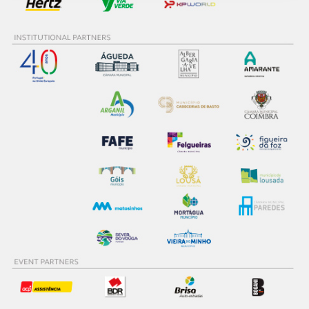
Adicionalmente partilhamos informação, relativa à sua
utilização do nosso site de publicidade e de análise, com
parceiros e organizações na UE e em países terceiros.
O ACP garantirá que as transferências internacionais de
dados pessoais serão realizadas apenas com o seu
consentimento e quando tal se afigure estritamente
necessário no contexto dos serviços a prestar.
Realçamos que o bloqueio de certo tipo de Cookies e
tecnologias similares pode ter impacto na sua
experiência de navegação no Website e nos serviços
disponibilizados.
Consulte a política de cookies do site.