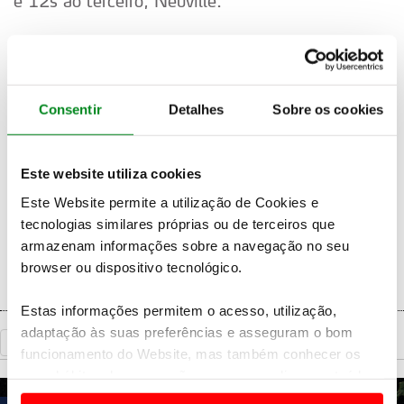
e 12s ao terceiro, Neuville.
Os outros dois momentos cruciais na vitória de
Ogier foram a segunda passagem por Amarante,
onde o piloto da Toyota foi o mais rápido e
ganhou mais 4,1s a Tänak; e a primeira
Consentir
Detalhes
Sobre os cookies
passagem por Cabeceiras de Basto, no domingo
de manhã, onde o francês voltou a bater toda a
Este website utiliza cookies
concorrência e colocou a diferença para Tänak em
18,1s. A partir daí, Ogier entrou em modo de
Este Website permite a utilização de Cookies e
gestão e pareceu ter sempre as operações sob
tecnologias similares próprias ou de terceiros que
controlo.
armazenam informações sobre a navegação no seu
browser ou dispositivo tecnológico.
Estas informações permitem o acesso, utilização,
adaptação às suas preferências e asseguram o bom
«
Voltar
funcionamento do Website, mas também conhecer os
seus hábitos de navegação para personalizar conteúdos
e anúncios de modo a promover produtos e/ou serviços.