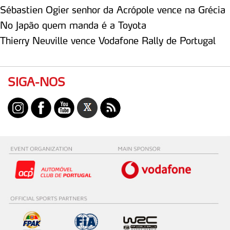
Sébastien Ogier senhor da Acrópole vence na Grécia
necessário no contexto dos serviços a prestar.
No Japão quem manda é a Toyota
Realçamos que o bloqueio de certo tipo de Cookies e
Thierry Neuville vence Vodafone Rally de Portugal
tecnologias similares pode ter impacto na sua
experiência de navegação no Website e nos serviços
disponibilizados.
SIGA-NOS
Consulte a política de cookies do site.