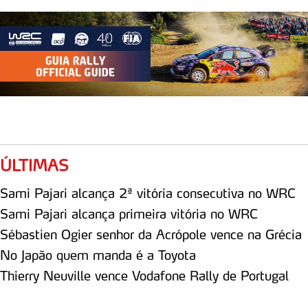
Realçamos que o bloqueio de certo tipo de Cookies e
tecnologias similares pode ter impacto na sua
experiência de navegação no Website e nos serviços
disponibilizados.
Consulte a política de cookies do site.
ÚLTIMAS
Sami Pajari alcança 2ª vitória consecutiva no WRC
Sami Pajari alcança primeira vitória no WRC
Sébastien Ogier senhor da Acrópole vence na Grécia
No Japão quem manda é a Toyota
Thierry Neuville vence Vodafone Rally de Portugal