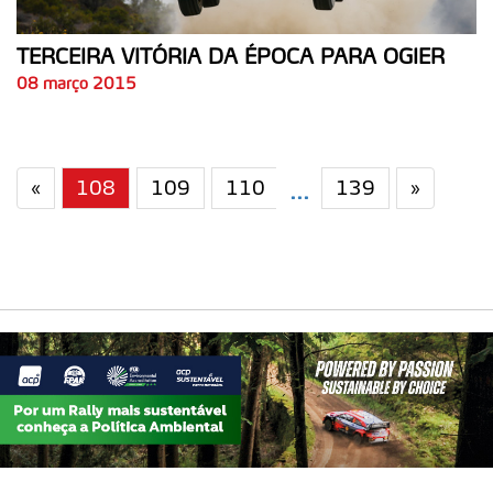
Realçamos que o bloqueio de certo tipo de Cookies e
tecnologias similares pode ter impacto na sua
TERCEIRA VITÓRIA DA ÉPOCA PARA OGIER
experiência de navegação no Website e nos serviços
08 março 2015
disponibilizados.
Consulte a política de cookies do site.
«
108
109
110
139
»
...