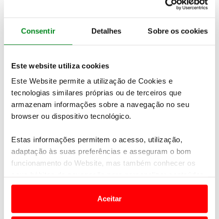
Consentir
Detalhes
Sobre os cookies
Este website utiliza cookies
Este Website permite a utilização de Cookies e
tecnologias similares próprias ou de terceiros que
armazenam informações sobre a navegação no seu
browser ou dispositivo tecnológico.
RALLY DE PORTUGAL OPEN 2015
Estas informações permitem o acesso, utilização,
adaptação às suas preferências e asseguram o bom
09 abril 2015
funcionamento do Website, mas também conhecer os
seus hábitos de navegação para personalizar conteúdos
e anúncios de modo a promover produtos e/ou serviços.
Aceitar
Em alguns casos, a utilização destas tecnologias