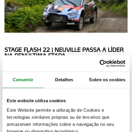
STAGE FLASH 22 | NEUVILLE PASSA A LÍDER
NA PENÚLTIMA ETAPA
10 maio 2026
Ogier e Pajari têm furo e são forçados a parar
para trocar pneus em Vieira do Minho 2
Consentir
Detalhes
Sobre os cookies
Este website utiliza cookies
Este Website permite a utilização de Cookies e
tecnologias similares próprias ou de terceiros que
armazenam informações sobre a navegação no seu
browser ou dispositivo tecnológico.