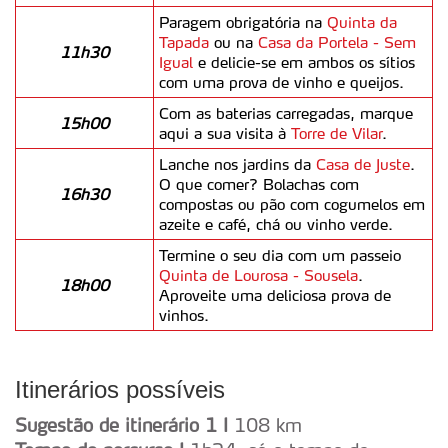
consentimento e quando tal se afigure estritamente
Paragem obrigatória na
Quinta da
Tapada
ou na
Casa da Portela - Sem
necessário no contexto dos serviços a prestar.
11h30
Igual
e delicie-se em ambos os sítios
com uma prova de vinho e queijos.
Realçamos que o bloqueio de certo tipo de Cookies e
Com as baterias carregadas, marque
tecnologias similares pode ter impacto na sua
15h00
aqui a sua visita à
Torre de Vilar
.
experiência de navegação no Website e nos serviços
Lanche nos jardins da
Casa de Juste
.
disponibilizados.
O que comer? Bolachas com
16h30
compostas ou pão com cogumelos em
Consulte a política de cookies do site.
azeite e café, chá ou vinho verde.
Termine o seu dia com um passeio
Quinta de Lourosa - Sousela
.
18h00
Aproveite uma deliciosa prova de
vinhos.
Itinerários possíveis
Sugestão de itinerário 1 I
108 km