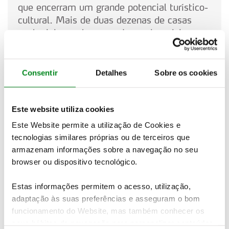
que encerram um grande potencial turístico-
cultural. Mais de duas dezenas de casas
senhoriais e solares em Lousada rodeiam-se
de bosques, matas e jardins históricos
exuberantes, compostos por uma grande
diversidade de flora, arquitetura e um legado
Consentir
Detalhes
Sobre os cookies
histórico incalculável, destes autênticos
museus botânicos ao ar livre.
Este website utiliza cookies
Este Website permite a utilização de Cookies e
tecnologias similares próprias ou de terceiros que
armazenam informações sobre a navegação no seu
browser ou dispositivo tecnológico.
Estas informações permitem o acesso, utilização,
adaptação às suas preferências e asseguram o bom
funcionamento do Website, mas também conhecer os
seus hábitos de navegação para personalizar conteúdos