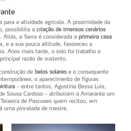
rante
a para a atividade agrícola. A proximidade da
, possibilita a
criação de imensos cenários
. Aliás, a Serra é considerada a
primeira casa
a, e a sua pouca altitude, favoreceu a
a. Anos mais tarde, o solo foi trabalho e
principal razão de sustento.
 construção de
belos solares
e o consequente
ontemporânea, o aparecimento de figuras
intura
– entre tantos, Agustina Bessa Luís,
 de Sousa Cardoso – atribuíram a Amarante um
i Teixeira de Pascoaes quem recitou, em
 dá uma pincelada de mestre.