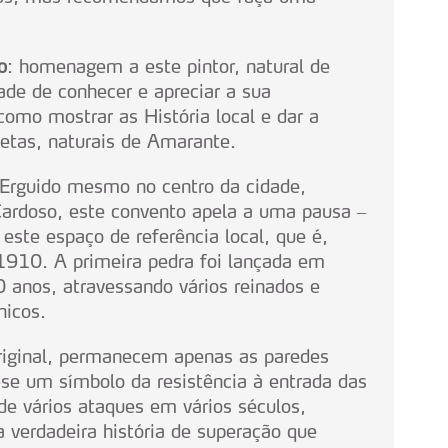
serviços disponibilizados.
s do site.
o
: homenagem a este pintor, natural de
de de conhecer e apreciar a sua
como mostrar as História local e dar a
poetas, naturais de Amarante.
 Erguido mesmo no centro da cidade,
rdoso, este convento apela a uma pausa –
este espaço de referência local, que é,
10. A primeira pedra foi lançada em
anos, atravessando vários reinados e
nicos.
original, permanecem apenas as paredes
-se um símbolo da resistência à entrada das
de vários ataques em vários séculos,
verdadeira história de superação que