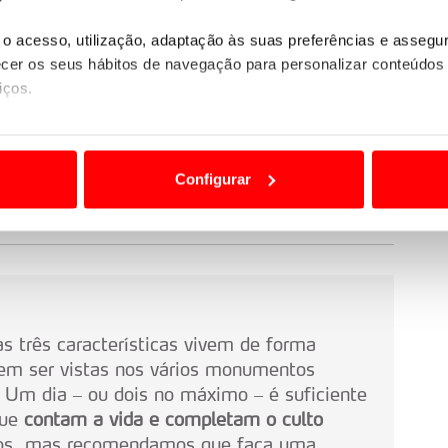
o acesso, utilização, adaptação às suas preferências e asseg
er os seus hábitos de navegação para personalizar conteúdos
iços.
ão destas tecnologias dependem do seu consentimento, definind
e limitando o acesso a informações durante a navegação no Web
Configurar
 a sua experiência digital, personalizar conteúdos e anúncios,
ciais, bem como para analisar dados de navegação no nosso web
nformação, relativa à sua utilização do nosso site de publicidad
aíses terceiros.
s três características vivem de forma
sferências internacionais de dados pessoais serão realizadas 
em ser vistas nos vários monumentos
e afigure estritamente necessário no contexto dos serviços a pr
 Um dia – ou dois no máximo – é suficiente
que
contam a vida e completam o culto
certo tipo de Cookies e tecnologias similares pode ter impacto
ios, mas recomendamos que faça uma