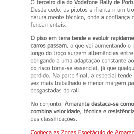
O
terceiro dia do Vodafone Rally de Por
Desde cedo, os pilotos enfrentam um troç
naturalmente técnico, onde a confiança 
fundamentais.
O piso em terra tende a evoluir rapidame
carros passam
, o que vai aumentando o n
longo do troço surgem alternâncias entre
obrigando a uma adaptação constante ao 
do risco torna-se essencial, já que qual
perdido. Na parte final, a especial tend
vez mais trabalhado e menor margem pa
desgastadas do rali.
No conjunto,
Amarante destaca-se como 
combina velocidade, técnica e resistênci
das classificações.
Conheça as Zonas Espetáculo de Amara