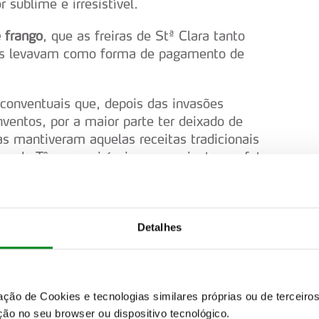
sublime e irresistível.
e frango
, que as freiras de Stª Clara tanto
hes levavam como forma de pagamento de
 conventuais que, depois das invasões
nventos, por a maior parte ter deixado de
ias mantiveram aquelas receitas tradicionais
sas do Tâmega, visíveis, em conjunto, na foto
Detalhes
zação de Cookies e tecnologias similares próprias ou de tercei
ão no seu browser ou dispositivo tecnológico.