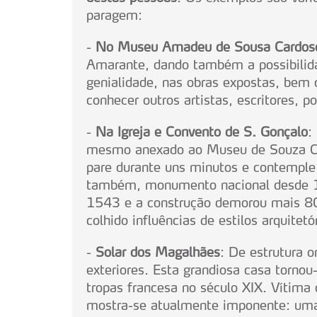
navegação no Website e nos 
paragem:
Consulte a política de cookie
-
No Museu Amadeu de Sousa Cardos
Amarante, dando também a possibilida
genialidade, nas obras expostas, bem 
conhecer outros artistas, escritores, 
-
Na Igreja e Convento de S. Gonçalo
:
mesmo anexado ao Museu de Souza Ca
pare durante uns minutos e contemple 
também, monumento nacional desde 19
1543 e a construção demorou mais 80 
colhido influências de estilos arquitetó
-
Solar dos Magalhães
: De estrutura 
exteriores. Esta grandiosa casa tornou
tropas francesa no século XIX. Vítima 
mostra-se atualmente imponente: uma 