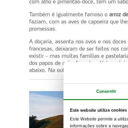
com alho e pimentão-doce, tem um sabor 
Também é igualmente famoso o
arroz d
faziam, com as aves de capoeira que l
promessas.
A doçaria, assenta nos ovos e nos doces
francesas, deixaram de ser feitos nos co
existir – mas muitas famílias e pastelar
dos papos de anjo, foguetes, lérias e bri
abaixo. Na outra, os pingos de tocha.
Consentir
Este website utiliza cookies
Este Website permite a utili
informações sobre a navegaç