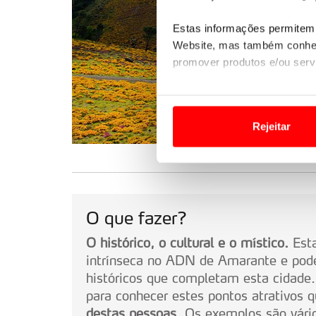
Estas informações permitem 
Website, mas também conhec
promover produtos e/ou serv
Em alguns casos, a utilizaç
tempo as suas preferências 
Rejeitar
Usamos cookies para melhorar
funcionalidades de redes so
Adicionalmente partilhamos i
O que fazer?
e organizações na UE e em p
O histórico, o cultural e o místico.
Esta
O ACP garantirá que as tran
intrínseca no ADN de Amarante e pod
consentimento e quando tal s
históricos que completam esta cidade.
para conhecer estes pontos atrativos 
Realçamos que o bloqueio de 
destas pessoas
. Os exemplos são vár