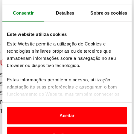
these two days of testing. I have good feelings
for the Rally, I am sure it will be a good one,”
Consentir
Detalhes
Sobre os cookies
confessed the Citroën driver.
Este website utiliza cookies
Este Website permite a utilização de Cookies e
«
Voltar
tecnologias similares próprias ou de terceiros que
armazenam informações sobre a navegação no seu
ÚLTIMAS
browser ou dispositivo tecnológico.
Sami Pajari alcança 2ª vitória consecutiva no WRC
Estas informações permitem o acesso, utilização,
Sami Pajari alcança primeira vitória no WRC
adaptação às suas preferências e asseguram o bom
Sébastien Ogier senhor da Acrópole vence na Grécia
funcionamento do Website, mas também conhecer os
seus hábitos de navegação para personalizar conteúdos
No Japão quem manda é a Toyota
e anúncios de modo a promover produtos e/ou serviços.
Thierry Neuville vence Vodafone Rally de Portugal
Aceitar
Em alguns casos, a utilização destas tecnologias
dependem do seu consentimento, definindo nesses