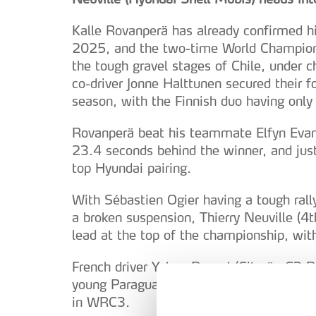
Kalle Rovanperä has already confirmed hi
2025, and the two-time World Champion c
the tough gravel stages of Chile, under c
co-driver Jonne Halttunen secured their f
season, with the Finnish duo having only 
Rovanperä beat his teammate Elfyn Evans
23.4 seconds behind the winner, and just
top Hyundai pairing.
With Sébastien Ogier having a tough rally
a broken suspension, Thierry Neuville (4
lead at the top of the championship, wit
French driver Yohan Rossel (Citroën C3 R
young Paraguayan Diego Domínguez (Ford 
in WRC3.