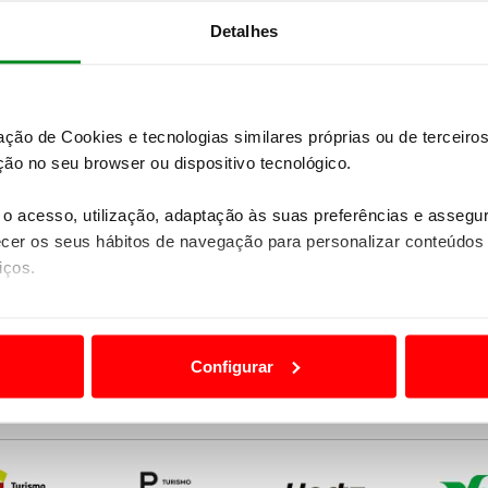
12th and penultimate round of the WRC, taking
Detalhes
zação de Cookies e tecnologias similares próprias ou de tercei
ão no seu browser ou dispositivo tecnológico.
o acesso, utilização, adaptação às suas preferências e asseg
er os seus hábitos de navegação para personalizar conteúdos
iços.
ão destas tecnologias dependem do seu consentimento, definind
e limitando o acesso a informações durante a navegação no Web
Configurar
 a sua experiência digital, personalizar conteúdos e anúncios,
ciais, bem como para analisar dados de navegação no nosso web
nformação, relativa à sua utilização do nosso site de publicidad