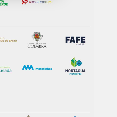
apenas com o seu
estar.
 na sua experiência de