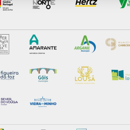
aíses terceiros.
sferências internacionais de dados pessoais serão realizadas 
e afigure estritamente necessário no contexto dos serviços a pr
certo tipo de Cookies e tecnologias similares pode ter impacto
serviços disponibilizados.
s do site.