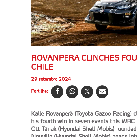
ROVANPERÄ CLINCHES FOU
CHILE
29 setembro 2024
Partilhe:
Kalle Rovanperä (Toyota Gazoo Racing) cl
his fourth win in seven events this WRC
Ott Tänak (Hyundai Shell Mobis) rounded
Neuville (Hyundai Shell Mobis) heads into