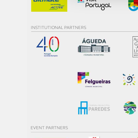
e organizações na UE e em p
O ACP garantirá que as tran
consentimento e quando tal s
Realçamos que o bloqueio de 
navegação no Website e nos 
Consulte a política de cookie