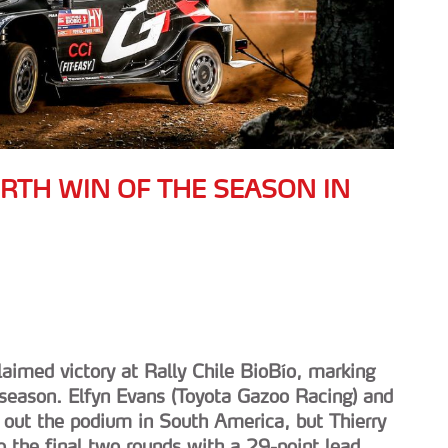
RTH WIN OF THE SEASON IN
aimed victory at Rally Chile BioBío, marking
 season. Elfyn Evans (Toyota Gazoo Racing) and
 out the podium in South America, but Thierry
 the final two rounds with a 29-point lead...