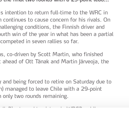
s intention to return full-time to the WRC in
ontinues to cause concern for his rivals. On
hallenging conditions, the Finnish driver and
ourth win of the year in what has been a partial
competed in seven rallies so far.
, co-driven by Scott Martin, who finished
 ahead of Ott Tänak and Martin Järveoja, the
 and being forced to retire on Saturday due to
th) managed to leave Chile with a 29-point
h only two rounds remaining.
ally2) returned to victory in WRC2, while
Fiesta Rally3) continued his winning streak