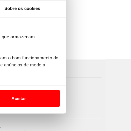
Sobre os cookies
ros que armazenam
uram o bom funcionamento do
 e anúncios de modo a
o nesses termos e a todo o
site.
Aceitar
 para lhe proporcionar
site.
e e de análise, com parceiros