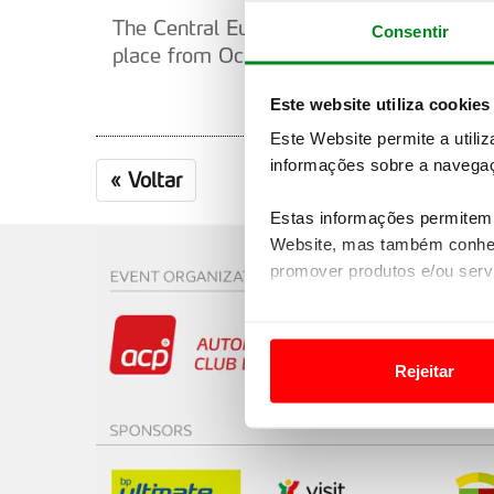
The Central European Rally will be the 
Consentir
place from October 17–20.
Este website utiliza cookies
Este Website permite a utili
informações sobre a navegaç
«
Voltar
Estas informações permitem 
Website, mas também conhec
promover produtos e/ou serv
Em alguns casos, a utilizaç
tempo as suas preferências 
Rejeitar
Usamos cookies para melhorar
funcionalidades de redes so
Adicionalmente partilhamos i