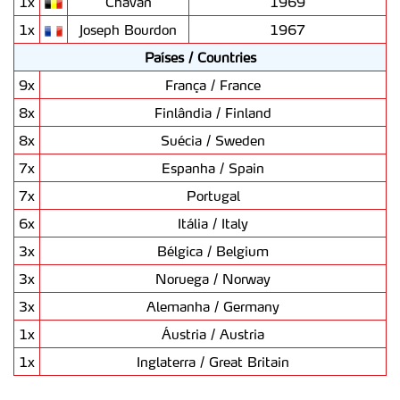
1x
Chavan
1969
1x
Joseph Bourdon
1967
Países / Countries
9x
França / France
8x
Finlândia / Finland
8x
Suécia / Sweden
7x
Espanha / Spain
7x
Portugal
6x
Itália / Italy
3x
Bélgica / Belgium
3x
Noruega / Norway
3x
Alemanha / Germany
1x
Áustria / Austria
1x
Inglaterra / Great Britain