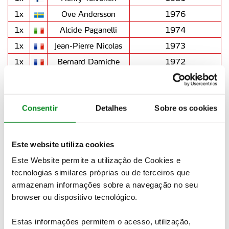
1x
Ove Andersson
1976
1x
Alcide Paganelli
1974
1x
Jean-Pierre Nicolas
1973
1x
Bernard Darniche
1972
1x
Simo Lampinen
1971
1x
Sandro Munari
1970
Consentir
Detalhes
Sobre os cookies
1x
José Lampreia
1969
1x
Paddy Hopkirk
1968
1x
António Peixinho
1967
Este website utiliza cookies
Países / Countries
Este Website permite a utilização de Cookies e
14x
Finlândia / Finland
tecnologias similares próprias ou de terceiros que
armazenam informações sobre a navegação no seu
10x
França / France
browser ou dispositivo tecnológico.
7x
Itália / Italy
5x
Espanha / Spain
Estas informações permitem o acesso, utilização,