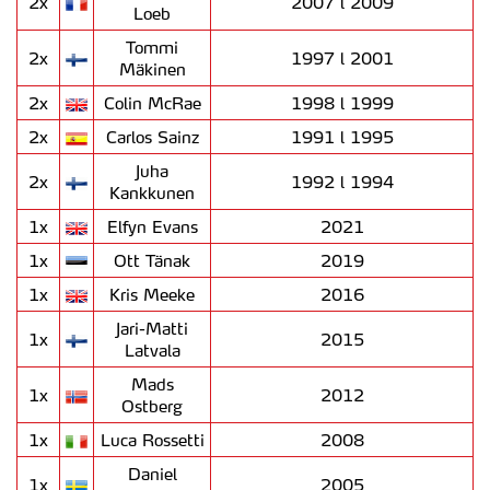
2x
2007 l 2009
Loeb
Tommi
2x
1997 l 2001
Mäkinen
2x
Colin McRae
1998 l 1999
2x
Carlos Sainz
1991 l 1995
Juha
2x
1992 l 1994
Kankkunen
1x
Elfyn Evans
2021
1x
Ott Tänak
2019
1x
Kris Meeke
2016
Jari-Matti
1x
2015
Latvala
Mads
1x
2012
Ostberg
1x
Luca Rossetti
2008
Daniel
1x
2005