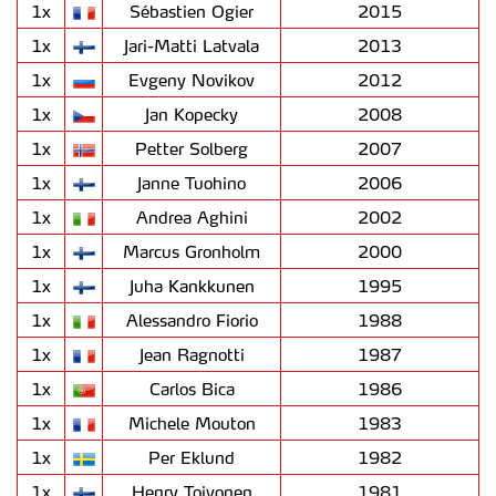
1x
Sébastien Ogier
2015
1x
Jari-Matti Latvala
2013
1x
Evgeny Novikov
2012
1x
Jan Kopecky
2008
1x
Petter Solberg
2007
1x
Janne Tuohino
2006
1x
Andrea Aghini
2002
1x
Marcus Gronholm
2000
1x
Juha Kankkunen
1995
1x
Alessandro Fiorio
1988
1x
Jean Ragnotti
1987
1x
Carlos Bica
1986
1x
Michele Mouton
1983
1x
Per Eklund
1982
1x
Henry Toivonen
1981