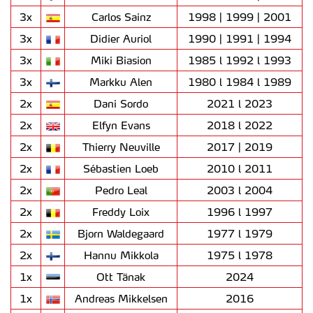
3x
Carlos Sainz
1998 | 1999 | 2001
3x
Didier Auriol
1990 | 1991 | 1994
3x
Miki Biasion
1985 l 1992 l 1993
3x
Markku Alen
1980 l 1984 l 1989
2x
Dani Sordo
2021 l 2023
2x
Elfyn Evans
2018 l 2022
2x
Thierry Neuville
2017 | 2019
2x
Sébastien Loeb
2010 l 2011
2x
Pedro Leal
2003 l 2004
2x
Freddy Loix
1996 l 1997
2x
Bjorn Waldegaard
1977 l 1979
2x
Hannu Mikkola
1975 l 1978
1x
Ott Tänak
2024
1x
Andreas Mikkelsen
2016