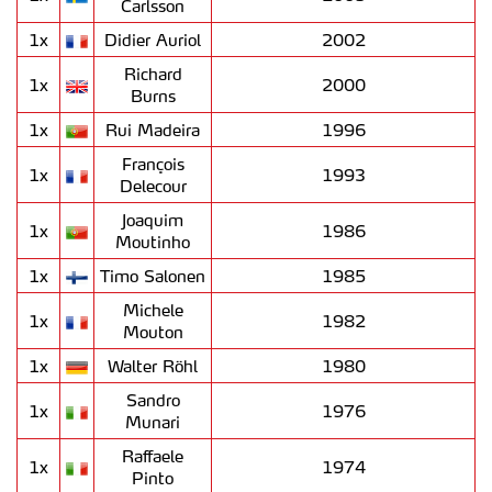
Carlsson
1x
Didier Auriol
2002
Richard
1x
2000
Burns
1x
Rui Madeira
1996
François
1x
1993
Delecour
Joaquim
1x
1986
Moutinho
1x
Timo Salonen
1985
Michele
1x
1982
Mouton
1x
Walter Röhl
1980
Sandro
1x
1976
Munari
Raffaele
1x
1974
Pinto