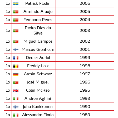
1x
Patrick Flodin
2006
1x
Armindo Araújo
2005
1x
Fernando Peres
2004
Pedro Dias da
1x
2003
Silva
1x
Miguel Campos
2002
1x
Marcus Gronholm
2001
1x
Dedier Auriol
1999
1x
Freddy Loix
1998
1x
Armin Schwarz
1997
1x
José Miguel
1996
1x
Colin McRae
1995
1x
Andrea Aghini
1993
1x
Juha Kankkunen
1990
1x
Alessandro Fiorio
1989