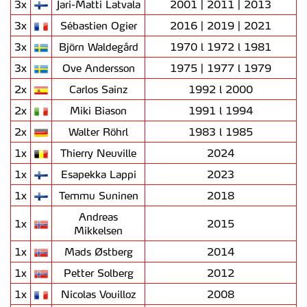
3x
Jari-Matti Latvala
2001 | 2011 | 2013
3x
Sébastien Ogier
2016 | 2019 | 2021
O ACP garantirá que as transferências internacionais de
dados pessoais serão realizadas apenas com o seu
3x
Björn Waldegård
1970 l 1972 l 1981
consentimento e quando tal se afigure estritamente
3x
Ove Andersson
1975 | 1977 l 1979
necessário no contexto dos serviços a prestar.
2x
Carlos Sainz
1992 l 2000
2x
Miki Biason
1991 l 1994
Realçamos que o bloqueio de certo tipo de Cookies e
tecnologias similares pode ter impacto na sua
2x
Walter Röhrl
1983 l 1985
experiência de navegação no Website e nos serviços
1x
Thierry Neuville
2024
disponibilizados.
1x
Esapekka Lappi
2023
Consulte a política de cookies do site.
1x
Temmu Suninen
2018
Andreas
1x
2015
Mikkelsen
1x
Mads Østberg
2014
1x
Petter Solberg
2012
1x
Nicolas Vouilloz
2008