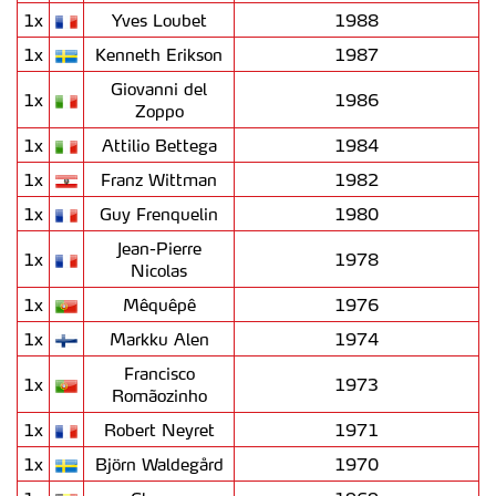
1x
Yves Loubet
1988
1x
Kenneth Erikson
1987
Giovanni del
1x
1986
Zoppo
1x
Attilio Bettega
1984
1x
Franz Wittman
1982
1x
Guy Frenquelin
1980
Jean-Pierre
1x
1978
Nicolas
1x
Mêquêpê
1976
1x
Markku Alen
1974
Francisco
1x
1973
Romãozinho
1x
Robert Neyret
1971
1x
Björn Waldegård
1970