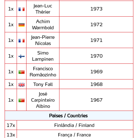
Jean-Luc
1x
1973
Thérier
Achim
1x
1972
Warmbold
Jean-Pierre
1x
1971
Nicolas
Simo
1x
1970
Lampinen
Francisco
1x
1969
Romãozinho
1x
Tony Fall
1968
José
1x
Carpinteiro
1967
Albino
Países / Countries
17x
Finlândia / Finland
13x
França / France