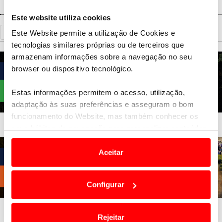
Este website utiliza cookies
«
Voltar
Este Website permite a utilização de Cookies e
tecnologias similares próprias ou de terceiros que
armazenam informações sobre a navegação no seu
browser ou dispositivo tecnológico.
Estas informações permitem o acesso, utilização,
adaptação às suas preferências e asseguram o bom
funcionamento do Website, mas também conhecer os
seus hábitos de navegação para personalizar conteúdos
e anúncios de modo a promover produtos e/ou serviços.
Aceitar
Em alguns casos, a utilização destas tecnologias
dependem do seu consentimento, definindo nesses
Configurar
termos e a todo o tempo as suas preferências e limitando
o acesso a informações durante a navegação no
Website.
Rejeitar