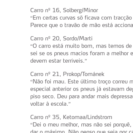
consentimento e quando tal s
Carro nº 16, Solberg/Minor
“Em certas curvas sõ ficava com tracção
Realçamos que o bloqueio de 
Parece que o travão de mão está acciona
navegação no Website e nos 
Carro nº 20, Sordo/Marti
Consulte a política de cookie
“O carro está muito bom, mas temos de 
sei se os pneus macios foram a melhor 
devem estar terríveis.”
Carro nº 21, Prokop/Tománek
“Não foi mau. Este último troço correu
especial anterior os pneus já estavam de
piso seco. Deu para andar mais depressa.
voltar à escola.”
Carro nº 35, Ketomaa/Lindstrom
“Dei o meu melhor, mas não sei porquê,
dar o máximo. Não penso que seja por c