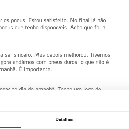
os pneus. Estou satisfeito. No final já não
pneus que tenho disponíveis. Acho que foi a
ra ser sincero. Mas depois melhorou. Tivemos
agora andámos com pneus duros, o que não é
manhã. É importante.”
ensar no dia de amanhã. Tenho um jogo de
 escorregadio em algumas zonas. Vou tentar
Detalhes
ara a power stage. Vamos ver o que consigo