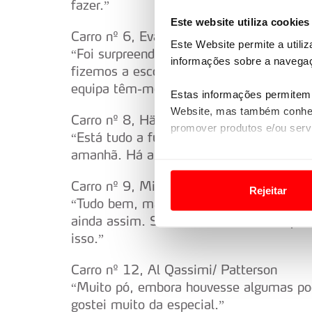
fazer.”
Este website utiliza cookies
Carro nº 6, Evans/Barrit
Este Website permite a utili
“Foi surpreendente ver como este piso
informações sobre a navegaç
fizemos a escolha certa. Se tivesse de es
equipa têm-me apoiado muito.”
Estas informações permitem 
Website, mas também conhec
Carro nº 8, Hänninen/Tuominen
promover produtos e/ou serv
“Está tudo a funcionar bem no carro, ma
amanhã. Há alguns troços difíceis e ser
Em alguns casos, a utilizaç
tempo as suas preferências 
Carro nº 9, Mikkelsen/ Markkula
Rejeitar
“Tudo bem, mas não estou contente com 
Usamos cookies para melhorar
ainda assim. Se tivesse escolhido os pneu
funcionalidades de redes so
isso.”
Adicionalmente partilhamos i
Carro nº 12, Al Qassimi/ Patterson
e organizações na UE e em p
“Muito pó, embora houvesse algumas poç
gostei muito da especial.”
O ACP garantirá que as tran