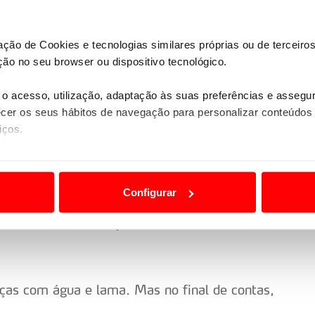
zação de Cookies e tecnologias similares próprias ou de tercei
 desgasta os pneus. Mas mesmo assim acho que
ão no seu browser ou dispositivo tecnológico.
colher a posição na estrada seria primeiro. A
o acesso, utilização, adaptação às suas preferências e asseg
er os seus hábitos de navegação para personalizar conteúdos
iços.
s é um rali muito exigente. Vamos ver
á um grande desafio.”
ão destas tecnologias dependem do seu consentimento, definind
e limitando o acesso a informações durante a navegação no Web
Configurar
a escolha de pneus. Conseguimos progredir,
 a sua experiência digital, personalizar conteúdos e anúncios,
s certos teria sido perfeito. Mas não foi. É
ciais, bem como para analisar dados de navegação no nosso web
nformação, relativa à sua utilização do nosso site de publicidad
aíses terceiros.
as com água e lama. Mas no final de contas,
sferências internacionais de dados pessoais serão realizadas 