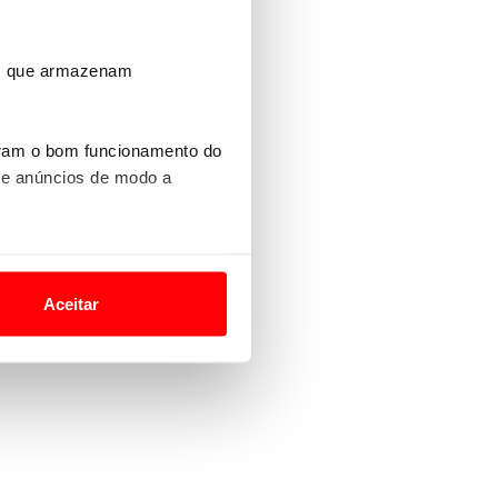
ros que armazenam
uram o bom funcionamento do
 e anúncios de modo a
o nesses termos e a todo o
site.
Aceitar
 para lhe proporcionar
site.
e e de análise, com parceiros
apenas com o seu