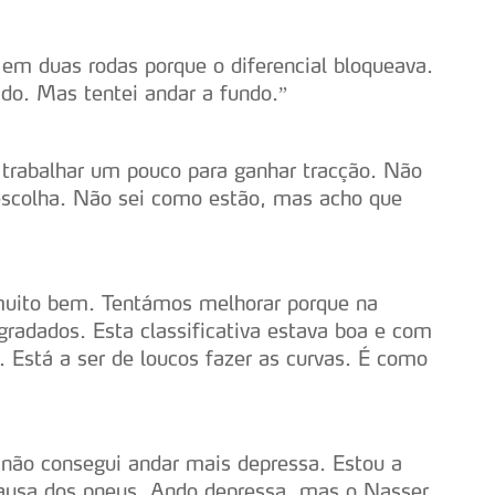
e afigure estritamente necessário no contexto dos serviços a pr
 em duas rodas porque o diferencial bloqueava.
certo tipo de Cookies e tecnologias similares pode ter impacto
do. Mas tentei andar a fundo.”
serviços disponibilizados.
s do site.
trabalhar um pouco para ganhar tracção. Não
escolha. Não sei como estão, mas acho que
 muito bem. Tentámos melhorar porque na
gradados. Esta classificativa estava boa e com
 Está a ser de loucos fazer as curvas. É como
 não consegui andar mais depressa. Estou a
ausa dos pneus. Ando depressa, mas o Nasser