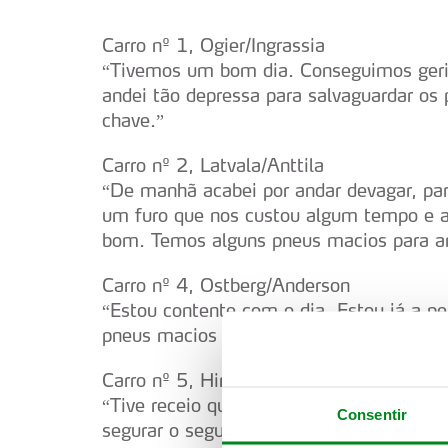
Carro nº 1, Ogier/Ingrassia
“Tivemos um bom dia. Conseguimos gerir 
andei tão depressa para salvaguardar os 
chave.”
Carro nº 2, Latvala/Anttila
“De manhã acabei por andar devagar, pa
um furo que nos custou algum tempo e 
bom. Temos alguns pneus macios para a
Carro nº 4, Ostberg/Anderson
“Estou contente com o dia. Estou já a p
pneus macios guardado.”
Carro nº 5, Hirvonen/Lehtinen
“Tive receio que furasse. Está um pouco
Consentir
segurar o segundo lugar e preparar-me p