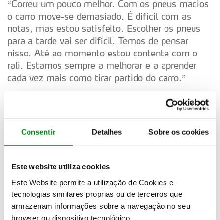
“Correu um pouco melhor. Com os pneus macios
o carro move-se demasiado. É difícil com as
notas, mas estou satisfeito. Escolher os pneus
para a tarde vai ser difícil. Temos de pensar
nisso. Até ao momento estou contente com o
rali. Estamos sempre a melhorar e a aprender
cada vez mais como tirar partido do carro.”
Carro nº 21, Prokop/Tománek
“A estrada continua a mudar. Escolhemos dois
pneus macios e dois duros. Talvez seja melhor
Consentir
Detalhes
Sobre os cookies
com os duros, não sei. Tentei dar o máximo mas
não foi suficiente. Procuro sair melhor das curvas
e travar com o pé direito.”
Este website utiliza cookies
Carro nº 35, Ketomaa/Lindstrom
Este Website permite a utilização de Cookies e
tecnologias similares próprias ou de terceiros que
“Vi-os (Tanak). Foi-nos mostrada a bandeira
armazenam informações sobre a navegação no seu
amarela. É um sítio complicado. Foi onde o
browser ou dispositivo tecnológico.