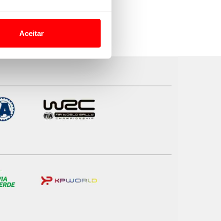
o nesses termos e a todo o
site.
Aceitar
 para lhe proporcionar
site.
e e de análise, com parceiros
apenas com o seu
estar.
 na sua experiência de