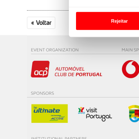
Em alguns casos, a utilizaç
tempo as suas preferências 
Rejeitar
«
Voltar
Usamos cookies para melhorar
funcionalidades de redes so
Adicionalmente partilhamos i
e organizações na UE e em p
O ACP garantirá que as tran
consentimento e quando tal s
Realçamos que o bloqueio de 
navegação no Website e nos 
Consulte a política de cookie