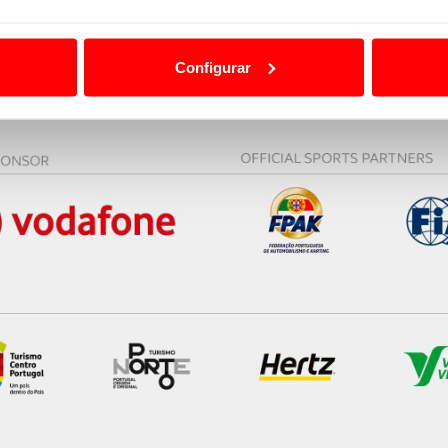
ão destas tecnologias dependem do seu consentimento, definind
e limitando o acesso a informações durante a navegação no Web
Configurar
 a sua experiência digital, personalizar conteúdos e anúncios,
ciais, bem como para analisar dados de navegação no nosso web
nformação, relativa à sua utilização do nosso site de publicidad
aíses terceiros.
sferências internacionais de dados pessoais serão realizadas 
e afigure estritamente necessário no contexto dos serviços a pr
certo tipo de Cookies e tecnologias similares pode ter impacto
serviços disponibilizados.
s do site.