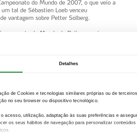
o Campeonato do Mundo de 2007, o que veio a
 um tal de Sébastien Loeb venceu
de vantagem sobre Petter Solberg.
 Campeonato do Mundo de Ralis, que vigorava
o Vodafone Rally de Portugal do calendário,
tal Rally Challenge, com o italiano Luca
Detalhes
ção do ACP fixou-se no calendário da principal
is. Loeb venceu nesse ano, mas nos dois anos
 ter motivos para sorrir. O também piloto
zação de Cookies e tecnologias similares próprias ou de tercei
o WRC em Portugal, em 2010. O ano de 2012
ão no seu browser ou dispositivo tecnológico.
ficado, mas já depois da prova ter terminado
 forte, que acabou por ser desclassificado.
o acesso, utilização, adaptação às suas preferências e asseg
VW, garantiu a sua terceira vitória no
er os seus hábitos de navegação para personalizar conteúdos
ra o seu primeiro título mundial.
iços.