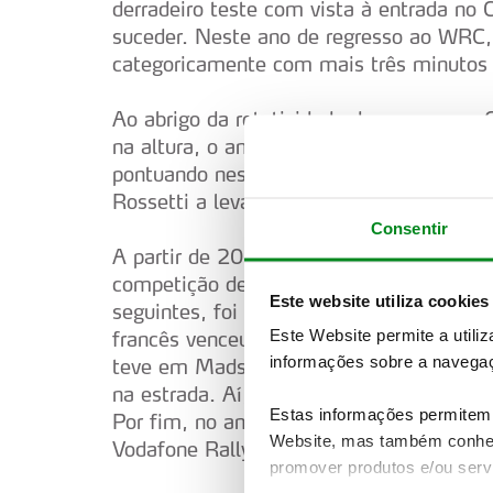
derradeiro teste com vista à entrada n
suceder. Neste ano de regresso ao WRC,
categoricamente com mais três minutos 
Ao abrigo da rotatividade das provas no
na altura, o ano de 2008 ditou a saída d
pontuando nesse ano para o Intercontinen
Rossetti a levar a melhor.
Consentir
A partir de 2009, e até hoje, a organiza
competição de provas de estrada mundia
Este website utiliza cookies
seguintes, foi outro Sébastien, o Ogier a
Este Website permite a utili
francês venceu a sua primeira prova n
informações sobre a navegaç
teve em Mads Osteberg o primeiro classi
na estrada. Aí, foi Mikko Hirvonen o mais
Estas informações permitem 
Por fim, no ano passado, Ogier, já com a 
Website, mas também conhec
Vodafone Rally de Portugal, embalando pa
promover produtos e/ou serv