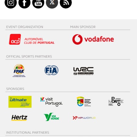
utilização do nosso site de publicidade e de análise, com
parceiros e organizações na UE e em países terceiros.
O ACP garantirá que as transferências internacionais de
dados pessoais serão realizadas apenas com o seu
consentimento e quando tal se afigure estritamente
necessário no contexto dos serviços a prestar.
Realçamos que o bloqueio de certo tipo de Cookies e
tecnologias similares pode ter impacto na sua
experiência de navegação no Website e nos serviços
disponibilizados.
Consulte a política de cookies do site.