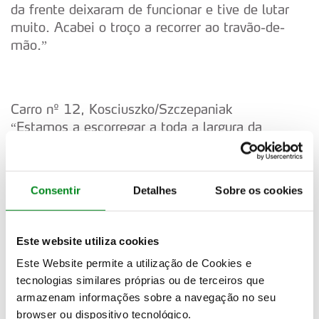
da frente deixaram de funcionar e tive de lutar
muito. Acabei o troço a recorrer ao travão-de-
mão.”
Carro nº 12, Kosciuszko/Szczepaniak
“Estamos a escorregar a toda a largura da
estrada. Não estou a conseguir controlar. É muito
difícil. Após alguns quilómetros parece que
estamos a guiar no gelo. Temos pneus macios.
Consentir
Detalhes
Sobre os cookies
Vamos ver o que podemos fazer.”
Este website utiliza cookies
Carro nº 15, Kuipers/Buysmans
Este Website permite a utilização de Cookies e
“Foi divertido. Tivemos alguns problemas de
tecnologias similares próprias ou de terceiros que
caixa em metade da especial, Troço difícil,
armazenam informações sobre a navegação no seu
rápido. Vamos ver como corre à tarde.”
browser ou dispositivo tecnológico.