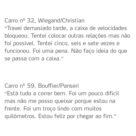
Adicionalmente partilhamos informação, relativa à sua
utilização do nosso site de publicidade e de análise, com
parceiros e organizações na UE e em países terceiros.
Carro nº 32, Wiegand/Christian
“Travei demasiado tarde, a caixa de velocidades
O ACP garantirá que as transferências internacionais de
bloqueou. Tentei colocar outras relações mas não
dados pessoais serão realizadas apenas com o seu
foi possível. Tentei cinco, seis e sete vezes e
consentimento e quando tal se afigure estritamente
funcionou. Foi uma pena. Não faço ideia do que
necessário no contexto dos serviços a prestar.
se passa com a caixa.”
Realçamos que o bloqueio de certo tipo de Cookies e
tecnologias similares pode ter impacto na sua
experiência de navegação no Website e nos serviços
Carro nº 59, Bouffier/Panseri
disponibilizados.
“Está tudo a correr bem. Foi um pouco difícil
mas não me posso queixar porque estou na
Consulte a política de cookies do site.
frente. Foi um troço lindo com muitos
quilómetros. Estou feliz por chegar ao fim.”