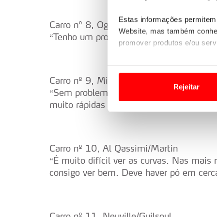
Estas informações permitem 
Carro nº 8, Ogier/Ingrassia
Website, mas também conhec
“Tenho um problema no carro mas não que
promover produtos e/ou serv
Em alguns casos, a utilizaç
tempo as suas preferências 
Carro nº 9, Mikkelsen/Markkula
Rejeitar
“Sem problemas. Sinto-me mais confortáv
Usamos cookies para melhorar
muito rápidas e como não estava tão co
funcionalidades de redes so
Adicionalmente partilhamos i
Carro nº 10, Al Qassimi/Martin
e organizações na UE e em p
“É muito difícil ver as curvas. Nas mais 
O ACP garantirá que as tran
consigo ver bem. Deve haver pó em cerca
consentimento e quando tal s
Realçamos que o bloqueio de 
Carro nº 11, Neuville/Guilsoul