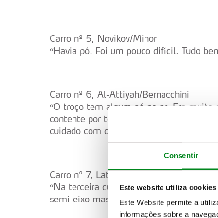
Carro nº 5, Novikov/Minor
“Havia pó. Foi um pouco difícil. Tudo be
Carro nº 6, Al-Attiyah/Bernacchini
“O troço tem algum pó no ar. Era muito 
contente por ter ganho ao Andreas (Mikk
cuidado com os pneus mas temos suficien
Consentir
Carro nº 7, Latvala/Anttila
“Na terceira curva da especial algo se p
Este website utiliza cookies
semi-eixo mas ainda não sei. Temos de s
Este Website permite a utili
informações sobre a navegaç