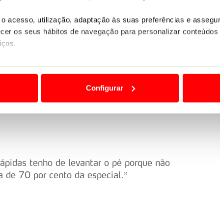
o acesso, utilização, adaptação às suas preferências e asseg
er os seus hábitos de navegação para personalizar conteúdos
ro dizer qual é.”
iços.
ão destas tecnologias dependem do seu consentimento, definind
e limitando o acesso a informações durante a navegação no Web
Configurar
el no carro. No final havia umas curvas
 a sua experiência digital, personalizar conteúdos e anúncios,
ncentrado acabei por perder algum tempo.”
ciais, bem como para analisar dados de navegação no nosso web
nformação, relativa à sua utilização do nosso site de publicidad
aíses terceiros.
rápidas tenho de levantar o pé porque não
sferências internacionais de dados pessoais serão realizadas 
 de 70 por cento da especial.”
e afigure estritamente necessário no contexto dos serviços a pr
certo tipo de Cookies e tecnologias similares pode ter impacto