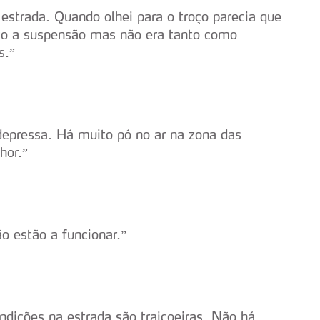
serviços disponibilizados.
estrada. Quando olhei para o troço parecia que
co a suspensão mas não era tanto como
s do site.
s.”
depressa. Há muito pó no ar na zona das
hor.”
o estão a funcionar.”
ndições na estrada são traiçoeiras. Não há