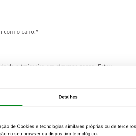
m com o carro.”
rápido e traiçoeiro em algumas zonas. Estou
elsen). Quero mantê-lo atrás de mim. Tive
tes para o dia todo.”
Detalhes
artiu na transmissão. Acho que deve ser um
eguir para o próximo troço.”
zação de Cookies e tecnologias similares próprias ou de tercei
ão no seu browser ou dispositivo tecnológico.