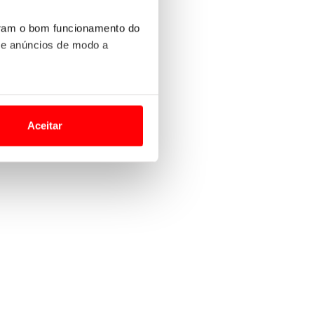
uram o bom funcionamento do
 e anúncios de modo a
o nesses termos e a todo o
site.
Aceitar
 para lhe proporcionar
site.
e e de análise, com parceiros
apenas com o seu
estar.
 na sua experiência de