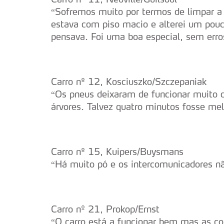
navegação no Website e nos 
“Sofremos muito por termos de limpar a 
estava com piso macio e alterei um pou
Consulte a política de cookie
pensava. Foi uma boa especial, sem erro
Carro nº 12, Kosciuszko/Szczepaniak
“Os pneus deixaram de funcionar muito 
árvores. Talvez quatro minutos fosse mel
Carro nº 15, Kuipers/Buysmans
“Há muito pó e os intercomunicadores nã
Carro nº 21, Prokop/Ernst
“O carro está a funcionar bem mas as co