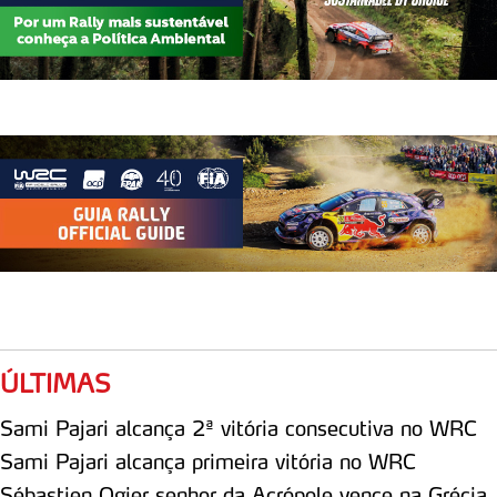
necessário no contexto dos serviços a prestar.
Realçamos que o bloqueio de certo tipo de Cookies e
tecnologias similares pode ter impacto na sua
experiência de navegação no Website e nos serviços
disponibilizados.
Consulte a política de cookies do site.
ÚLTIMAS
Sami Pajari alcança 2ª vitória consecutiva no WRC
Sami Pajari alcança primeira vitória no WRC
Sébastien Ogier senhor da Acrópole vence na Grécia