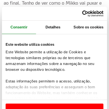
ao final. Tenho de ver como o Mikko vai puxar e
tentar ajustar o meu andamento a isso. Mas
temos de ter cuidado com os pneus.”
“Gostava de ganhar, é certo, mas tenho de ser
Consentir
Detalhes
Sobre os cookies
realista. Penso que primeiro temos de conseguir
um pódio, só depois poderei lutar pelo triunfo.”
Este website utiliza cookies
Este Website permite a utilização de Cookies e
tecnologias similares próprias ou de terceiros que
Mikko Hirvonen, Citroen Total Abu Dhabi WRT,
armazenam informações sobre a navegação no seu
3º +33,7s
browser ou dispositivo tecnológico.
“A diferença [para o Latvala] é de 33s, mas será
Estas informações permitem o acesso, utilização,
difícil para mim de manhã. Não pneus
adaptação às suas preferências e asseguram o bom
suficientes para fazer as duas secções com
funcionamento do Website, mas também conhecer os
borrachas novas, pelo que de manhã tenho de
seus hábitos de navegação para personalizar conteúdos
começar com pneus velhos. Vai ser um longo e
e anúncios de modo a promover produtos e/ou serviços.
duro dia, especialmente com pneus usados no