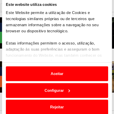
Este website utiliza cookies
«
Voltar
Este Website permite a utilização de Cookies e
tecnologias similares próprias ou de terceiros que
armazenam informações sobre a navegação no seu
browser ou dispositivo tecnológico.
Estas informações permitem o acesso, utilização,
adaptação às suas preferências e asseguram o bom
funcionamento do Website, mas também conhecer os
seus hábitos de navegação para personalizar conteúdos
e anúncios de modo a promover produtos e/ou serviços.
Aceitar
Em alguns casos, a utilização destas tecnologias
dependem do seu consentimento, definindo nesses
Configurar
termos e a todo o tempo as suas preferências e limitando
o acesso a informações durante a navegação no
Website.
Rejeitar