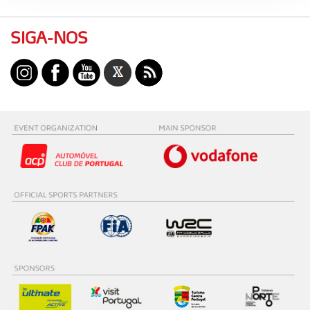
Adicionalmente partilhamos informação, relativa à sua
SIGA-NOS
utilização do nosso site de publicidade e de análise, com
parceiros e organizações na UE e em países terceiros.
O ACP garantirá que as transferências internacionais de
dados pessoais serão realizadas apenas com o seu
consentimento e quando tal se afigure estritamente
necessário no contexto dos serviços a prestar.
Realçamos que o bloqueio de certo tipo de Cookies e
tecnologias similares pode ter impacto na sua
experiência de navegação no Website e nos serviços
disponibilizados.
Consulte a política de cookies do site.