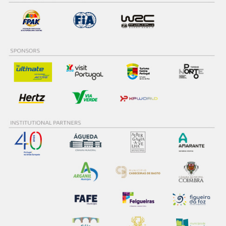
dados pessoais serão realizadas apenas com o seu
consentimento e quando tal se afigure estritamente
necessário no contexto dos serviços a prestar.
Realçamos que o bloqueio de certo tipo de Cookies e
tecnologias similares pode ter impacto na sua
experiência de navegação no Website e nos serviços
disponibilizados.
Consulte a política de cookies do site.