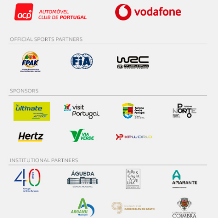
O ACP garantirá que as transferências internacionais de
dados pessoais serão realizadas apenas com o seu
consentimento e quando tal se afigure estritamente
necessário no contexto dos serviços a prestar.
Realçamos que o bloqueio de certo tipo de Cookies e
tecnologias similares pode ter impacto na sua
experiência de navegação no Website e nos serviços
disponibilizados.
Consulte a política de cookies do site.