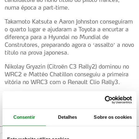
numa época a part-time.
Takamoto Katsuta e Aaron Johnston conseguiram
o quarto lugar e ajudaram a Toyota a encurtar a
diferença para a Hyundai no Mundial de
Construtores, preparando agora o ‘assalto’ a novo
título na prova japonesa.
Nikolay Gryazin (Citroën C3 Rally2) dominou no
WRC2 e Mattéo Chatillon conseguiu a primeira
vitória no WRC3 com o Renault Clio Rally3.
O decisivo Forum8 Rali do Japão disputa-se entre
21 e 24 de novembro.
Consentir
Detalhes
Sobre os cookies
«
Voltar
Este website utiliza cookies