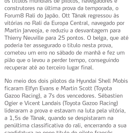
os títulos mundiais de pilotos, navegadores e
construtores na última prova da temporada, o
Forum8 Rali do Japão. Ott Tänak regressou às
vitórias no Rali da Europa Central, navegado por
Martin Jarveoja, e reduziu a desvantagem para
Thierry Neuville para 25 pontos. O belga, que até
poderia ter assegurado o título nesta prova,
cometeu um erro no sábado de manhã e fez um
pião que o levou a perder tempo, conseguindo
recuperar até ao terceiro lugar final.
No meio dos dois pilotos da Hyundai Shell Mobis
ficaram Elfyn Evans e Martin Scott (Toyota
Gazoo Racing), a 7s dos vencedores. Sébastien
Ogier e Vicent Landais (Toyota Gazoo Racing)
lideraram a prova e estavam na luta pela vitória,
a 1,5s de Tänak, quando se despistaram na
penúltima classificativa do rali, encerrando a sua
candidatura ao nono título do piloto francês,