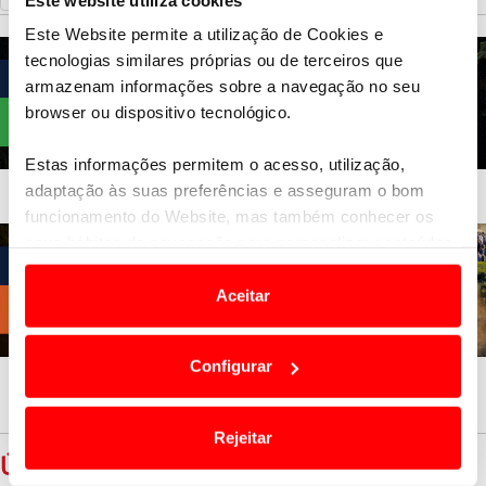
Este Website permite a utilização de Cookies e
tecnologias similares próprias ou de terceiros que
armazenam informações sobre a navegação no seu
browser ou dispositivo tecnológico.
Estas informações permitem o acesso, utilização,
adaptação às suas preferências e asseguram o bom
funcionamento do Website, mas também conhecer os
seus hábitos de navegação para personalizar conteúdos
e anúncios de modo a promover produtos e/ou serviços.
Aceitar
Em alguns casos, a utilização destas tecnologias
dependem do seu consentimento, definindo nesses
Configurar
termos e a todo o tempo as suas preferências e limitando
o acesso a informações durante a navegação no
Website.
Rejeitar
ÚLTIMAS
Usamos cookies para melhorar a sua experiência digital,