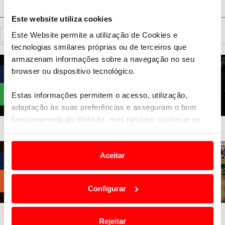
Este website utiliza cookies
Este Website permite a utilização de Cookies e
«
Voltar
tecnologias similares próprias ou de terceiros que
armazenam informações sobre a navegação no seu
browser ou dispositivo tecnológico.
Estas informações permitem o acesso, utilização,
adaptação às suas preferências e asseguram o bom
funcionamento do Website, mas também conhecer os
seus hábitos de navegação para personalizar conteúdos
e anúncios de modo a promover produtos e/ou serviços.
Aceitar
Em alguns casos, a utilização destas tecnologias
dependem do seu consentimento, definindo nesses
Configurar
termos e a todo o tempo as suas preferências e limitando
o acesso a informações durante a navegação no
Website.
Rejeitar