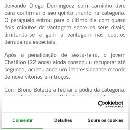
deixando Diego Domínguez com caminho livre
para confirmar o seu quinto triunfo na categoria.
O paraguaio entrou para o último dia com quase
dois minutos de vantagem sobre os seus rivais,
limitando-se a gerir a vantagem nas quatros
derradeiras especiais.
Após a penalização de sexta-feira, o jovem
Chatillon (22 anos) ainda conseguiu recuperar até
segundo, acumulando um impressionante recorde
de nove vitórias em troços.
Com Bruno Bulacia a fechar o pódio da categoria,
o quarto lugar foi suficiente para o checo Jan
Cerný subir ao segundo lugar da classificação do
Mundial dos Rally3, seis pontos atrás de Romet
Jürgenson, que não competiu em Portugal.
Consentir
Detalhes
Sobre os cookies