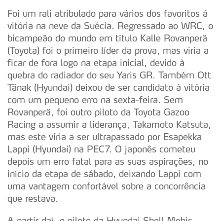
Foi um rali atribulado para vários dos favoritos à
vitória na neve da Suécia. Regressado ao WRC, o
bicampeão do mundo em título Kalle Rovanperä
(Toyota) foi o primeiro líder da prova, mas viria a
ficar de fora logo na etapa inicial, devido à
quebra do radiador do seu Yaris GR. Também Ott
Tänak (Hyundai) deixou de ser candidato à vitória
com um pequeno erro na sexta-feira. Sem
Rovanperä, foi outro piloto da Toyota Gazoo
Racing a assumir a liderança, Takamoto Katsuta,
mas este viria a ser ultrapassado por Esapekka
Lappi (Hyundai) na PEC7. O japonês cometeu
depois um erro fatal para as suas aspirações, no
início da etapa de sábado, deixando Lappi com
uma vantagem confortável sobre a concorrência
que restava.
A partir daí, o piloto da Hyundai Shell Mobis