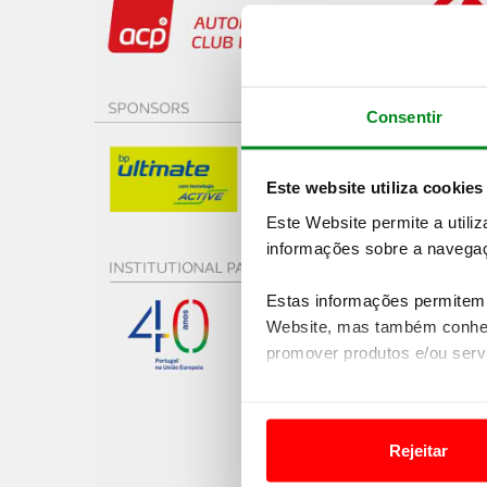
Consentir
Este website utiliza cookies
Este Website permite a utili
informações sobre a navegaç
Estas informações permitem 
Website, mas também conhec
promover produtos e/ou serv
Em alguns casos, a utilizaç
tempo as suas preferências 
Rejeitar
Usamos cookies para melhorar