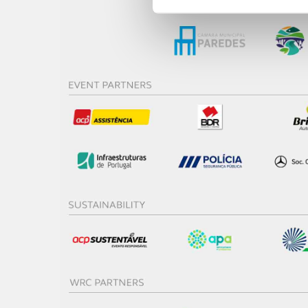
funcionalidades de redes so
Adicionalmente partilhamos i
e organizações na UE e em p
O ACP garantirá que as tran
consentimento e quando tal s
Realçamos que o bloqueio de 
navegação no Website e nos 
Consulte a política de cookie