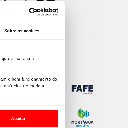
Sobre os cookies
ros que armazenam
uram o bom funcionamento do
 e anúncios de modo a
o nesses termos e a todo o
site.
Aceitar
 para lhe proporcionar