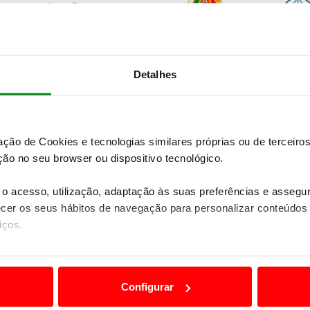
Detalhes
zação de Cookies e tecnologias similares próprias ou de tercei
ão no seu browser ou dispositivo tecnológico.
o acesso, utilização, adaptação às suas preferências e asseg
er os seus hábitos de navegação para personalizar conteúdos
iços.
ão destas tecnologias dependem do seu consentimento, definind
e limitando o acesso a informações durante a navegação no Web
Configurar
 a sua experiência digital, personalizar conteúdos e anúncios,