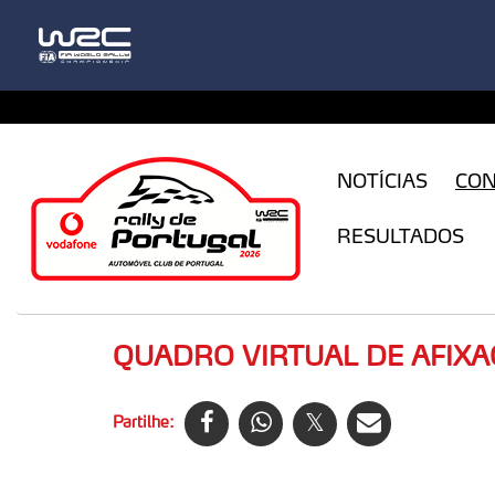
CFILogin.resx
NOTÍCIAS
CO
RESULTADOS
QUADRO VIRTUAL DE AFIXA
Partilhe: