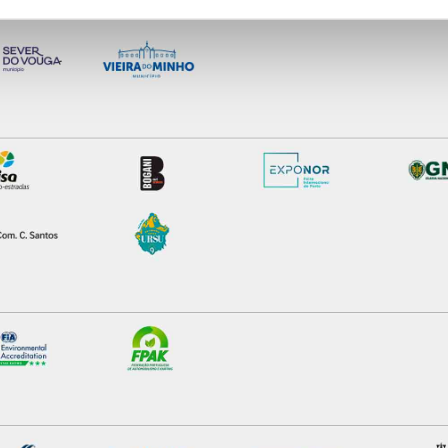
ciais, bem como para analisar dados de navegação no nosso web
nformação, relativa à sua utilização do nosso site de publicidad
aíses terceiros.
sferências internacionais de dados pessoais serão realizadas 
e afigure estritamente necessário no contexto dos serviços a pr
certo tipo de Cookies e tecnologias similares pode ter impacto
serviços disponibilizados.
s do site.