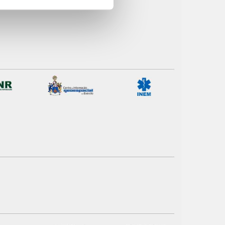
site.
e e de análise, com parceiros
apenas com o seu
estar.
 na sua experiência de