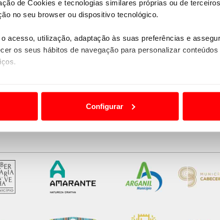
zação de Cookies e tecnologias similares próprias ou de tercei
ão no seu browser ou dispositivo tecnológico.
o acesso, utilização, adaptação às suas preferências e asseg
er os seus hábitos de navegação para personalizar conteúdos
iços.
ão destas tecnologias dependem do seu consentimento, definind
e limitando o acesso a informações durante a navegação no Web
Configurar
 a sua experiência digital, personalizar conteúdos e anúncios,
ciais, bem como para analisar dados de navegação no nosso web
nformação, relativa à sua utilização do nosso site de publicidad
aíses terceiros.
sferências internacionais de dados pessoais serão realizadas 
e afigure estritamente necessário no contexto dos serviços a pr