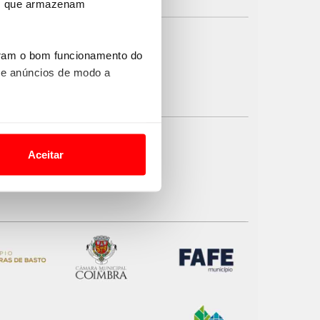
ros que armazenam
uram o bom funcionamento do
 e anúncios de modo a
o nesses termos e a todo o
site.
Aceitar
 para lhe proporcionar
site.
e e de análise, com parceiros
apenas com o seu
estar.