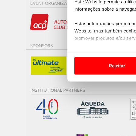
Este Website permite a utili
informações sobre a navegaç
Estas informações permitem 
Website, mas também conhec
promover produtos e/ou serv
Em alguns casos, a utilizaç
tempo as suas preferências 
Rejeitar
Usamos cookies para melhorar
funcionalidades de redes so
Adicionalmente partilhamos i
e organizações na UE e em p
O ACP garantirá que as tran
consentimento e quando tal s