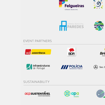
Realçamos que o bloqueio de 
navegação no Website e nos 
Consulte a política de cookie