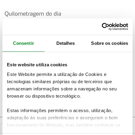
Quilometragem do dia
Kms em Especial: 146,04 (Promoção 73,02)
Kms em Ligação: 296,94 (Promoção 148,47)
Total de kms: 442,98 (Promoção 221,49)
Consentir
Detalhes
Sobre os cookies
Previsão climatérica:
Estádio
Este website utiliza cookies
Silves
Ourique
Este Website permite a utilização de Cookies e
Almodôvar
tecnologias similares próprias ou de terceiros que
armazenam informações sobre a navegação no seu
browser ou dispositivo tecnológico.
Estas informações permitem o acesso, utilização,
adaptação às suas preferências e asseguram o bom
funcionamento do Website, mas também conhecer os
«
Voltar
seus hábitos de navegação para personalizar conteúdos