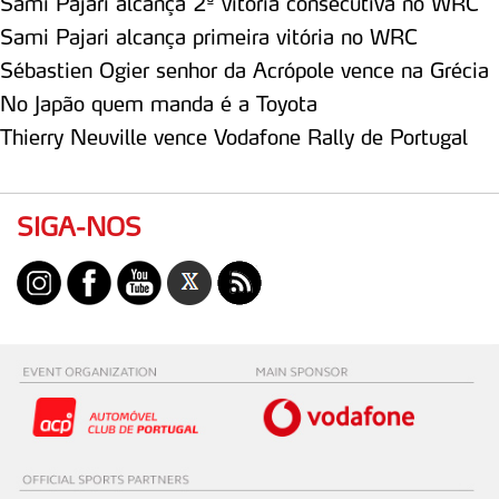
Sami Pajari alcança 2ª vitória consecutiva no WRC
consentimento e quando tal se afigure estritamente
Sami Pajari alcança primeira vitória no WRC
necessário no contexto dos serviços a prestar.
Sébastien Ogier senhor da Acrópole vence na Grécia
No Japão quem manda é a Toyota
Realçamos que o bloqueio de certo tipo de Cookies e
tecnologias similares pode ter impacto na sua
Thierry Neuville vence Vodafone Rally de Portugal
experiência de navegação no Website e nos serviços
disponibilizados.
SIGA-NOS
Consulte a política de cookies do site.