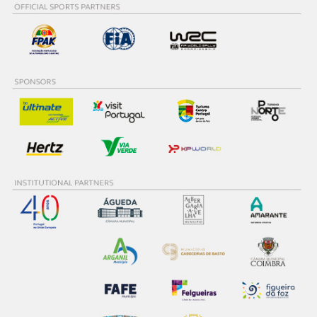
dados pessoais serão realizadas apenas com o seu
consentimento e quando tal se afigure estritamente
necessário no contexto dos serviços a prestar.
Realçamos que o bloqueio de certo tipo de Cookies e
tecnologias similares pode ter impacto na sua
experiência de navegação no Website e nos serviços
disponibilizados.
Consulte a política de cookies do site.