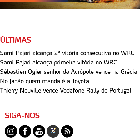
parceiros e organizações na UE e em países terceiros.
O ACP garantirá que as transferências internacionais de
dados pessoais serão realizadas apenas com o seu
consentimento e quando tal se afigure estritamente
ÚLTIMAS
necessário no contexto dos serviços a prestar.
Sami Pajari alcança 2ª vitória consecutiva no WRC
Realçamos que o bloqueio de certo tipo de Cookies e
Sami Pajari alcança primeira vitória no WRC
tecnologias similares pode ter impacto na sua
experiência de navegação no Website e nos serviços
Sébastien Ogier senhor da Acrópole vence na Grécia
disponibilizados.
No Japão quem manda é a Toyota
Thierry Neuville vence Vodafone Rally de Portugal
Consulte a política de cookies do site.
SIGA-NOS