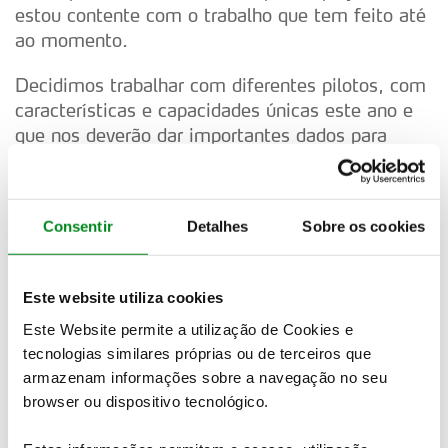
estou contente com o trabalho que tem feito até
ao momento.
Decidimos trabalhar com diferentes pilotos, com
características e capacidades únicas este ano e
que nos deverão dar importantes dados para
2014.” Hänninen disse: “Estou muito contente
por fazer parte do programa de testes da Hyundai
Motorsport este ano. É uma oportunidade
Consentir
Detalhes
Sobre os cookies
fantástica para trabalhar de perto com um
construtor e dar a minha contribuição para este
grande desafio.
Este website utiliza cookies
O primeiro contacto com o i20 WRC foi muito
Este Website permite a utilização de Cookies e
tecnologias similares próprias ou de terceiros que
positivo para mim; estou muito impressionado
armazenam informações sobre a navegação no seu
com o trabalho que a equipa fez até ao momento
browser ou dispositivo tecnológico.
e em tão curto espaço de tempo. Sinto-me
confortável com todos os elementos da formação