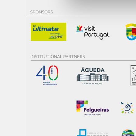
Adicionalmente partilhamos i
e organizações na UE e em p
O ACP garantirá que as tran
consentimento e quando tal s
Realçamos que o bloqueio de 
navegação no Website e nos 
Consulte a política de cookie