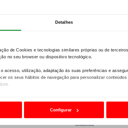
rra de Portugal representam um desafio para os
sempre, vamos dar o nosso melhor.”
Detalhes
e recolhemos dados úteis ao fazermos
rentes também com borrachas DMACK, isto
l.”
zação de Cookies e tecnologias similares próprias ou de tercei
ão no seu browser ou dispositivo tecnológico.
o acesso, utilização, adaptação às suas preferências e asseg
er os seus hábitos de navegação para personalizar conteúdos
iços.
ão destas tecnologias dependem do seu consentimento, definind
e limitando o acesso a informações durante a navegação no Web
Configurar
 a sua experiência digital, personalizar conteúdos e anúncios,
ciais, bem como para analisar dados de navegação no nosso web