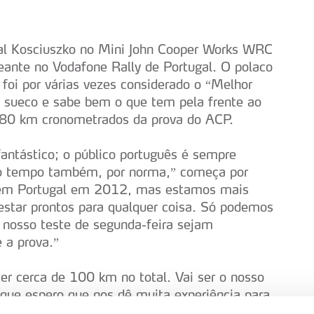
al Kosciuszko no Mini John Cooper Works WRC
nte no Vodafone Rally de Portugal. O polaco
foi por várias vezes considerado o “Melhor
do sueco e sabe bem o que tem pela frente ao
380 km cronometrados da prova do ACP.
antástico; o público português é sempre
 o tempo também, por norma,” começa por
 em Portugal em 2012, mas estamos mais
star prontos para qualquer coisa. Só podemos
o nosso teste de segunda-feira sejam
 a prova.”
r cerca de 100 km no total. Vai ser o nosso
 que espero que nos dê muita experiência para
e terra que usámos no México é a arma de