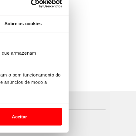
Sobre os cookies
ros que armazenam
uram o bom funcionamento do
 e anúncios de modo a
o nesses termos e a todo o
site.
Aceitar
 para lhe proporcionar
site.