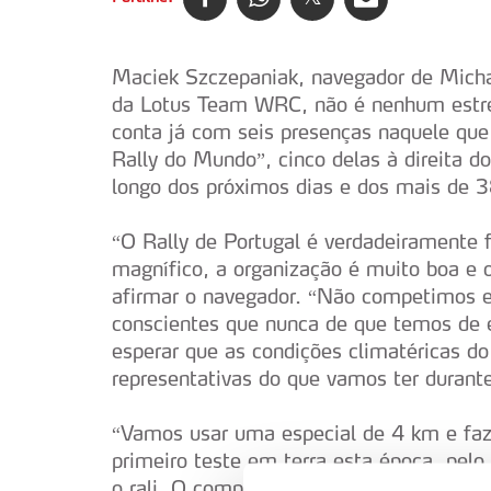
Maciek Szczepaniak, navegador de Mich
da Lotus Team WRC, não é nenhum estrea
conta já com seis presenças naquele que 
Rally do Mundo”, cinco delas à direita 
longo dos próximos dias e dos mais de 
“O Rally de Portugal é verdadeiramente f
magnífico, a organização é muito boa e
afirmar o navegador. “Não competimos
conscientes que nunca de que temos de e
esperar que as condições climatéricas d
representativas do que vamos ter durante
“Vamos usar uma especial de 4 km e faze
primeiro teste em terra esta época, pelo
o rali. O composto H3 do pneu DMG+2 d