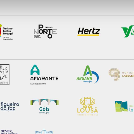
nformação, relativa à sua utilização do nosso site de publicidad
aíses terceiros.
sferências internacionais de dados pessoais serão realizadas 
e afigure estritamente necessário no contexto dos serviços a pr
certo tipo de Cookies e tecnologias similares pode ter impacto
serviços disponibilizados.
s do site.