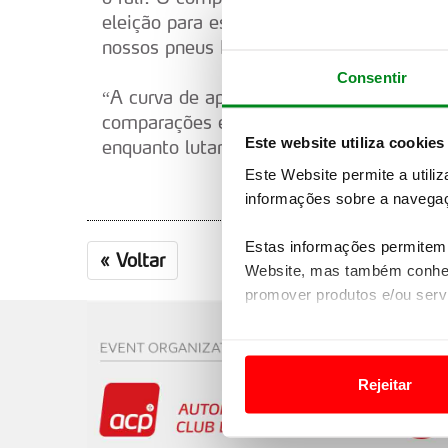
eleição para este evento. Os pisos de te
nossos pneus DMACK. Contudo, e como 
Consentir
“A curva de aprendizagem é permanente 
comparações entre nós e outros concor
Este website utiliza cookies
enquanto lutamos por boa posição à gera
Este Website permite a utili
informações sobre a navegaç
Estas informações permitem 
«
Voltar
Website, mas também conhec
promover produtos e/ou serv
Em alguns casos, a utilizaç
tempo as suas preferências 
Rejeitar
Usamos cookies para melhorar
funcionalidades de redes so