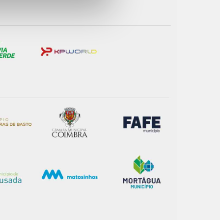
e e de análise, com parceiros
apenas com o seu
estar.
 na sua experiência de