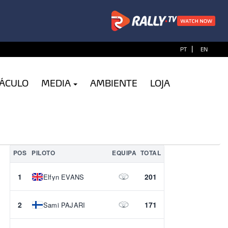
|
PT
EN
TÁCULO
MEDIA
AMBIENTE
LOJA
POS
PILOTO
EQUIPA
TOTAL
1
201
Elfyn EVANS
2
171
Sami PAJARI