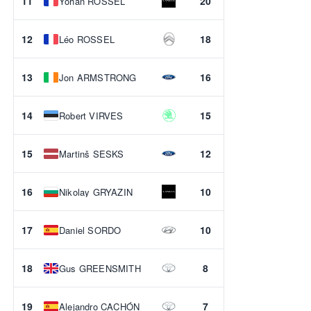
11
20
Yohan ROSSEL
12
18
Léo ROSSEL
13
16
Jon ARMSTRONG
14
15
Robert VIRVES
15
12
Martinš SESKS
16
10
Nikolay GRYAZIN
17
10
Daniel SORDO
18
8
Gus GREENSMITH
19
7
Alejandro CACHÓN