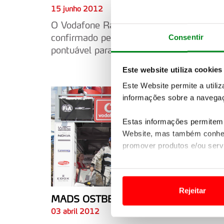
15 junho 2012
O Vodafone Rally de Portugal foi
confirmado pela FIA como prova
Consentir
pontuável para o WRC 2013
Este website utiliza cookies
Este Website permite a utili
informações sobre a navegaç
Estas informações permitem 
Website, mas também conhec
promover produtos e/ou serv
Em alguns casos, a utilizaç
tempo as suas preferências 
Rejeitar
MADS OSTBERG VENCEDOR OFICIAL
Usamos cookies para melhorar
03 abril 2012
funcionalidades de redes so