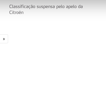
Classificação suspensa pelo apelo da
nformação, relativa à sua utilização do nosso site de publicidad
Citroën
aíses terceiros.
sferências internacionais de dados pessoais serão realizadas 
e afigure estritamente necessário no contexto dos serviços a pr
»
certo tipo de Cookies e tecnologias similares pode ter impacto
serviços disponibilizados.
s do site.