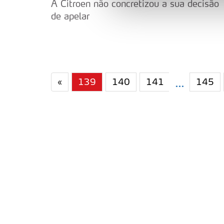
A Citroen não concretizou a sua decisão
de apelar
Adicionalmente partilhamos i
e organizações na UE e em p
O ACP garantirá que as tran
consentimento e quando tal s
«
139
140
141
145
...
Realçamos que o bloqueio de 
navegação no Website e nos 
Consulte a política de cookie