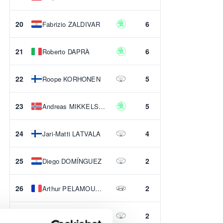
20
6
Fabrizio ZALDIVAR
21
6
Roberto DAPRÀ
22
5
Roope KORHONEN
23
5
Andreas MIKKELSEN
24
4
Jari-Matti LATVALA
25
2
Diego DOMÍNGUEZ
26
2
Arthur PELAMOURGUES
27
2
Teemu SUNINEN