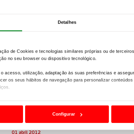
30 abril 2012
Detalhes
zação de Cookies e tecnologias similares próprias ou de tercei
ão no seu browser ou dispositivo tecnológico.
o acesso, utilização, adaptação às suas preferências e asseg
er os seus hábitos de navegação para personalizar conteúdos
iços.
ão destas tecnologias dependem do seu consentimento, definind
e limitando o acesso a informações durante a navegação no Web
Configurar
HIRVONEN DESCLASSIFICADO,
 a sua experiência digital, personalizar conteúdos e anúncios,
ØSTBERG DECLARADO VENCEDOR
ciais, bem como para analisar dados de navegação no nosso web
01 abril 2012