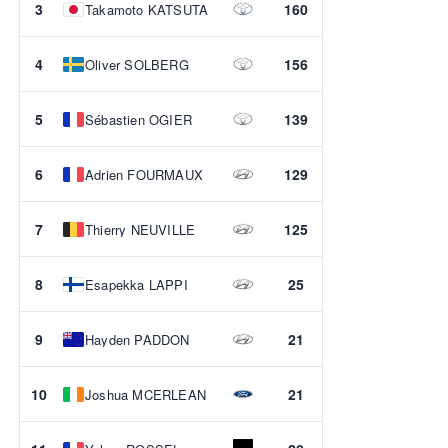
3
160
Takamoto KATSUTA
4
156
Oliver SOLBERG
5
139
Sébastien OGIER
6
129
Adrien FOURMAUX
7
125
Thierry NEUVILLE
8
25
Esapekka LAPPI
9
21
Hayden PADDON
10
21
Joshua MCERLEAN