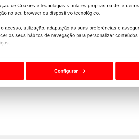
zação de Cookies e tecnologias similares próprias ou de tercei
ão no seu browser ou dispositivo tecnológico.
o acesso, utilização, adaptação às suas preferências e asseg
er os seus hábitos de navegação para personalizar conteúdos
iços.
ão destas tecnologias dependem do seu consentimento, definind
PAREDES
e limitando o acesso a informações durante a navegação no Web
Configurar
 a sua experiência digital, personalizar conteúdos e anúncios,
ciais, bem como para analisar dados de navegação no nosso web
nformação, relativa à sua utilização do nosso site de publicidad
aíses terceiros.
sferências internacionais de dados pessoais serão realizadas 
e afigure estritamente necessário no contexto dos serviços a pr