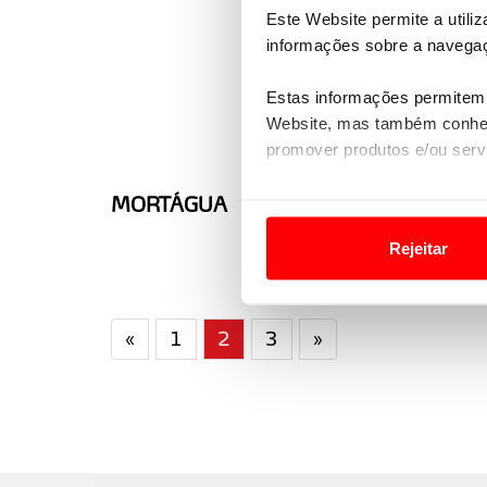
Este Website permite a utili
informações sobre a navegaç
Estas informações permitem 
Website, mas também conhec
promover produtos e/ou serv
Em alguns casos, a utilizaç
MORTÁGUA
tempo as suas preferências 
Rejeitar
Usamos cookies para melhorar
funcionalidades de redes so
«
1
2
3
»
Adicionalmente partilhamos i
e organizações na UE e em p
O ACP garantirá que as tran
consentimento e quando tal s