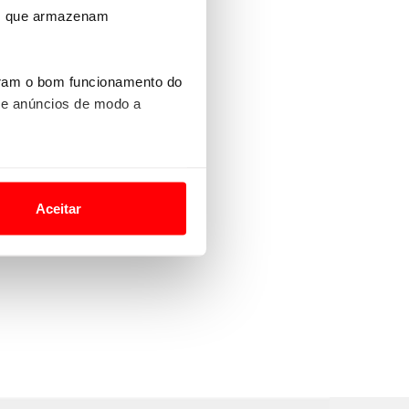
ros que armazenam
uram o bom funcionamento do
 e anúncios de modo a
o nesses termos e a todo o
site.
Aceitar
 para lhe proporcionar
site.
e e de análise, com parceiros
apenas com o seu
estar.