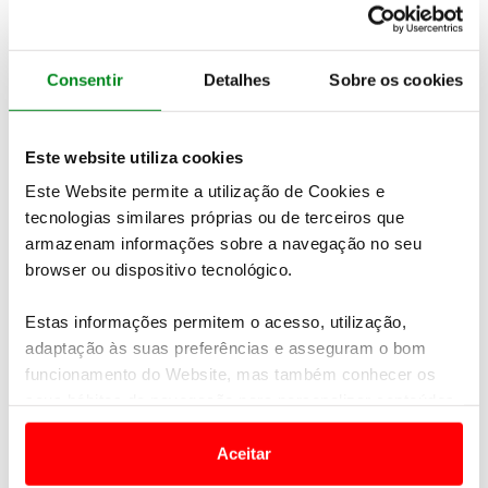
Consentir
Detalhes
Sobre os cookies
Este website utiliza cookies
Este Website permite a utilização de Cookies e
tecnologias similares próprias ou de terceiros que
armazenam informações sobre a navegação no seu
browser ou dispositivo tecnológico.
KUBICA E MAGALHÃES ABANDONAM NA
LIGAÇÃO PARA LISBOA
Estas informações permitem o acesso, utilização,
12 abril 2013
adaptação às suas preferências e asseguram o bom
funcionamento do Website, mas também conhecer os
seus hábitos de navegação para personalizar conteúdos
e anúncios de modo a promover produtos e/ou serviços.
Aceitar
Em alguns casos, a utilização destas tecnologias