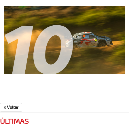
dados pessoais serão realizadas apenas com o seu
consentimento e quando tal se afigure estritamente
necessário no contexto dos serviços a prestar.
Realçamos que o bloqueio de certo tipo de Cookies e
tecnologias similares pode ter impacto na sua
experiência de navegação no Website e nos serviços
disponibilizados.
Consulte a política de cookies do site.
«
Voltar
ÚLTIMAS