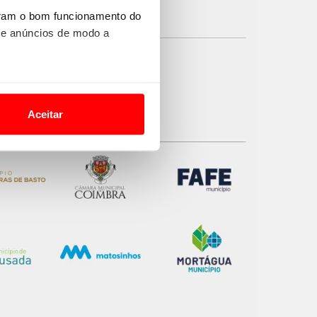
uram o bom funcionamento do
 e anúncios de modo a
o nesses termos e a todo o
site.
Aceitar
 para lhe proporcionar
site.
e e de análise, com parceiros
apenas com o seu
estar.
 na sua experiência de