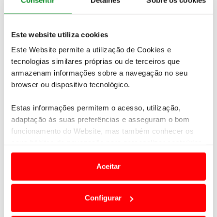
Melhor tempo:
Ott Tänak / Martin Järveoja
(Hyundai i20 N Rally1) – 6m22,7s
Este website utiliza cookies
Este Website permite a utilização de Cookies e
tecnologias similares próprias ou de terceiros que
armazenam informações sobre a navegação no seu
browser ou dispositivo tecnológico.
Estas informações permitem o acesso, utilização,
adaptação às suas preferências e asseguram o bom
funcionamento do Website, mas também conhecer os
seus hábitos de navegação para personalizar conteúdos
e anúncios de modo a promover produtos e/ou serviços.
Aceitar
Em alguns casos, a utilização destas tecnologias
dependem do seu consentimento, definindo nesses
Configurar
termos e a todo o tempo as suas preferências e limitando
o acesso a informações durante a navegação no