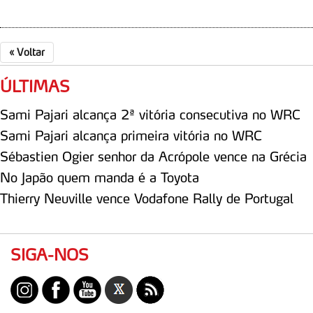
disponibilizados.
Consulte a política de cookies do site.
«
Voltar
ÚLTIMAS
Sami Pajari alcança 2ª vitória consecutiva no WRC
Sami Pajari alcança primeira vitória no WRC
Sébastien Ogier senhor da Acrópole vence na Grécia
No Japão quem manda é a Toyota
Thierry Neuville vence Vodafone Rally de Portugal
SIGA-NOS