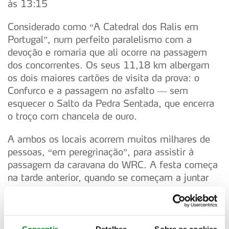
às 13:15
Considerado como “A Catedral dos Ralis em
Portugal”, num perfeito paralelismo com a
devoção e romaria que ali ocorre na passagem
dos concorrentes. Os seus 11,18 km albergam
os dois maiores cartões de visita da prova: o
Confurco e a passagem no asfalto — sem
esquecer o Salto da Pedra Sentada, que encerra
o troço com chancela de ouro.
A ambos os locais acorrem muitos milhares de
pessoas, “em peregrinação”, para assistir à
passagem da caravana do WRC. A festa começa
na tarde anterior, quando se começam a juntar
espectadores que guardam o melhor lugar para
assistir à passagem dos carros, e dura até ao
último concorrente passar pelo troço que será
também palco da Power Stage.
Consentir
Detalhes
Sobre os cookies