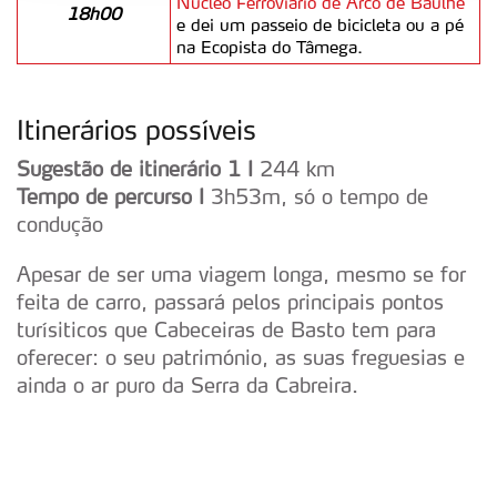
Núcleo Ferroviário de Arco de Baúlhe
18h00
Adicionalmente partilhamos informação, relativa à sua
e dei um passeio de bicicleta ou a pé
utilização do nosso site de publicidade e de análise, com
na Ecopista do Tâmega.
parceiros e organizações na UE e em países terceiros.
O ACP garantirá que as transferências internacionais de
Itinerários possíveis
dados pessoais serão realizadas apenas com o seu
Sugestão de itinerário 1 I
244 km
consentimento e quando tal se afigure estritamente
Tempo de percurso I
3h53m, só o tempo de
necessário no contexto dos serviços a prestar.
condução
Realçamos que o bloqueio de certo tipo de Cookies e
Apesar de ser uma viagem longa, mesmo se for
tecnologias similares pode ter impacto na sua
feita de carro, passará pelos principais pontos
experiência de navegação no Website e nos serviços
turísiticos que Cabeceiras de Basto tem para
disponibilizados.
oferecer: o seu património, as suas freguesias e
ainda o ar puro da Serra da Cabreira.
Consulte a política de cookies do site.