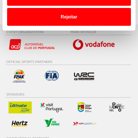
o acesso a informações durante a navegação no
Website.
Rejeitar
Usamos cookies para melhorar a sua experiência digital,
personalizar conteúdos e anúncios, para lhe proporcionar
funcionalidades de redes sociais, bem como para
analisar dados de navegação no nosso website.
Adicionalmente partilhamos informação, relativa à sua
utilização do nosso site de publicidade e de análise, com
parceiros e organizações na UE e em países terceiros.
O ACP garantirá que as transferências internacionais de
dados pessoais serão realizadas apenas com o seu
consentimento e quando tal se afigure estritamente
necessário no contexto dos serviços a prestar.
Realçamos que o bloqueio de certo tipo de Cookies e