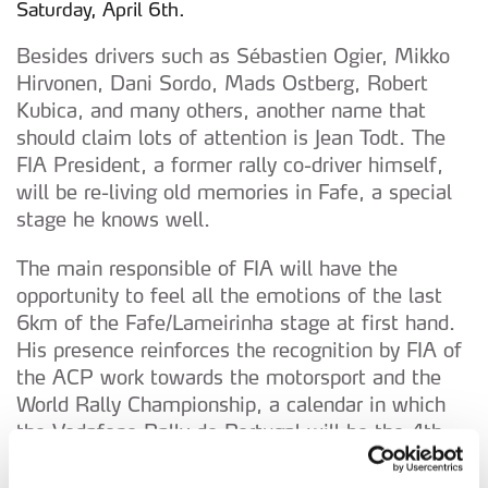
Saturday, April 6th.
Besides drivers such as Sébastien Ogier, Mikko
Hirvonen, Dani Sordo, Mads Ostberg, Robert
Kubica, and many others, another name that
should claim lots of attention is Jean Todt. The
FIA President, a former rally co-driver himself,
will be re-living old memories in Fafe, a special
stage he knows well.
The main responsible of FIA will have the
opportunity to feel all the emotions of the last
6km of the Fafe/Lameirinha stage at first hand.
His presence reinforces the recognition by FIA of
the ACP work towards the motorsport and the
World Rally Championship, a calendar in which
the Vodafone Rally de Portugal will be the 4th
round of the year, taking drivers and cars to run
across the Baixo Alentejo, Algarve and Lisbon