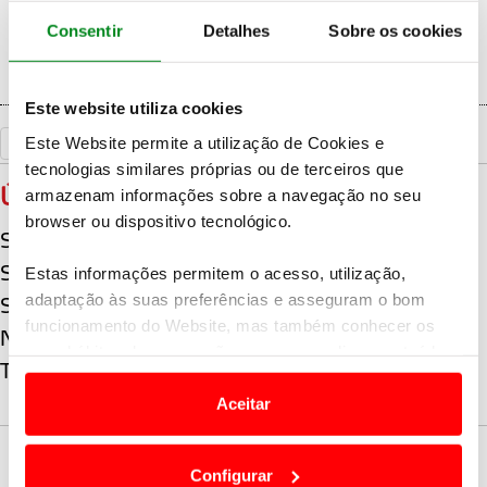
from April 11th to the 14th.
Consentir
Detalhes
Sobre os cookies
Este website utiliza cookies
Este Website permite a utilização de Cookies e
«
Voltar
tecnologias similares próprias ou de terceiros que
ÚLTIMAS
armazenam informações sobre a navegação no seu
browser ou dispositivo tecnológico.
Sami Pajari alcança 2ª vitória consecutiva no WRC
Sami Pajari alcança primeira vitória no WRC
Estas informações permitem o acesso, utilização,
adaptação às suas preferências e asseguram o bom
Sébastien Ogier senhor da Acrópole vence na Grécia
funcionamento do Website, mas também conhecer os
No Japão quem manda é a Toyota
seus hábitos de navegação para personalizar conteúdos
Thierry Neuville vence Vodafone Rally de Portugal
e anúncios de modo a promover produtos e/ou serviços.
Aceitar
Em alguns casos, a utilização destas tecnologias
SIGA-NOS
dependem do seu consentimento, definindo nesses
Configurar
termos e a todo o tempo as suas preferências e limitando