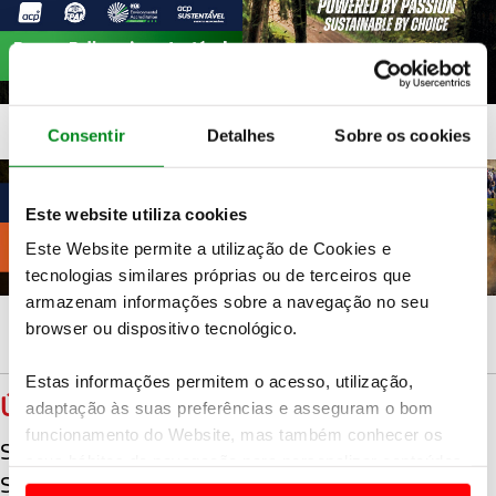
Consentir
Detalhes
Sobre os cookies
Este website utiliza cookies
Este Website permite a utilização de Cookies e
tecnologias similares próprias ou de terceiros que
armazenam informações sobre a navegação no seu
browser ou dispositivo tecnológico.
Estas informações permitem o acesso, utilização,
ÚLTIMAS
adaptação às suas preferências e asseguram o bom
funcionamento do Website, mas também conhecer os
Sami Pajari alcança 2ª vitória consecutiva no WRC
seus hábitos de navegação para personalizar conteúdos
Sami Pajari alcança primeira vitória no WRC
e anúncios de modo a promover produtos e/ou serviços.