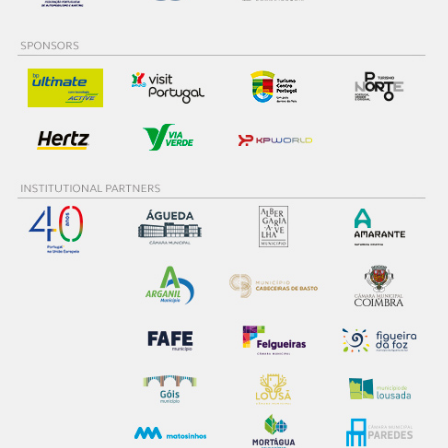
consentimento e quando tal se afigure estritamente
necessário no contexto dos serviços a prestar.
Realçamos que o bloqueio de certo tipo de Cookies e
tecnologias similares pode ter impacto na sua
experiência de navegação no Website e nos serviços
disponibilizados.
Consulte a política de cookies do site.