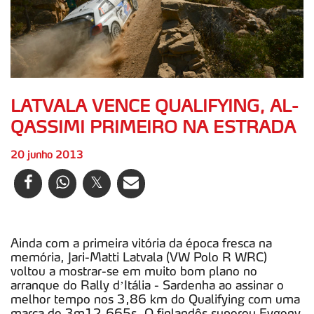
LATVALA VENCE QUALIFYING, AL-
QASSIMI PRIMEIRO NA ESTRADA
20 junho 2013
Ainda com a primeira vitória da época fresca na
memória, Jari-Matti Latvala (VW Polo R WRC)
voltou a mostrar-se em muito bom plano no
arranque do Rally d’Itália - Sardenha ao assinar o
melhor tempo nos 3,86 km do Qualifying com uma
marca de 3m12,665s. O finlandês superou Evgeny